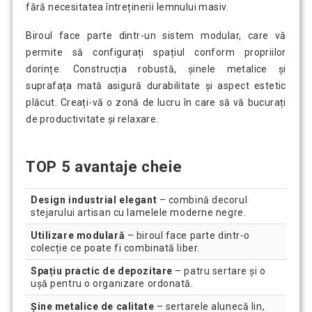
fără necesitatea întreținerii lemnului masiv.
Biroul face parte dintr-un sistem modular, care vă
permite să configurați spațiul conform propriilor
dorințe. Construcția robustă, șinele metalice și
suprafața mată asigură durabilitate și aspect estetic
plăcut. Creați-vă o zonă de lucru în care să vă bucurați
de productivitate și relaxare.
TOP 5 avantaje cheie
Design industrial elegant
– combină decorul
stejarului artisan cu lamelele moderne negre.
Utilizare modulară
– biroul face parte dintr-o
colecție ce poate fi combinată liber.
Spațiu practic de depozitare
– patru sertare și o
ușă pentru o organizare ordonată.
Șine metalice de calitate
– sertarele alunecă lin,