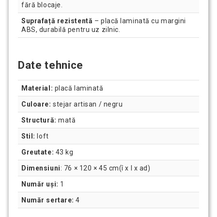
fără blocaje.
Suprafață rezistentă
– placă laminată cu margini
ABS, durabilă pentru uz zilnic.
Date tehnice
Material:
placă laminată
Culoare:
stejar artisan / negru
Structură:
mată
Stil:
loft
Greutate:
43 kg
Dimensiuni
: 76 × 120 × 45 cm(î x l x ad)
Număr uși:
1
Număr sertare:
4