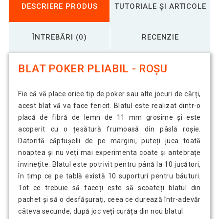
DESCRIERE PRODUS
TUTORIALE ȘI ARTICOLE
ÎNTREBĂRI (0)
RECENZIE
BLAT POKER PLIABIL - ROȘU
Fie că vă place orice tip de poker sau alte jocuri de cărți,
acest blat vă va face fericit. Blatul este realizat dintr-o
placă de fibră de lemn de 11 mm grosime și este
acoperit cu o țesătură frumoasă din pâslă roșie.
Datorită căptușelii de pe margini, puteți juca toată
noaptea și nu veți mai experimenta coate și antebrațe
învinețite. Blatul este potrivit pentru până la 10 jucători,
în timp ce pe tablă există 10 suporturi pentru băuturi.
Tot ce trebuie să faceți este să scoateți blatul din
pachet și să o desfășurați, ceea ce durează într-adevăr
câteva secunde, după joc veți curăța din nou blatul.