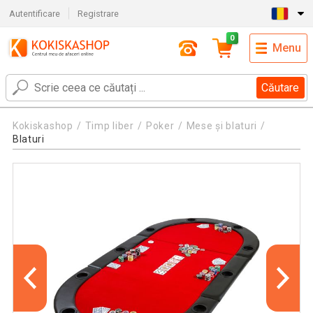
Autentificare
Registrare
0
Menu
Căutare
Kokiskashop
Timp liber
Poker
Mese și blaturi
Blaturi