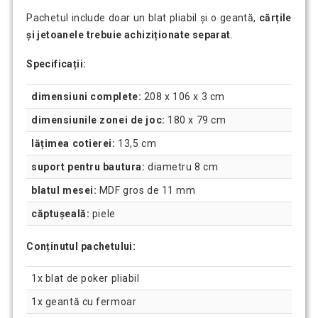
Pachetul include doar un blat pliabil și o geantă,
cărțile
și jetoanele trebuie achiziționate separat
.
Specificații:
dimensiuni complete:
208 x 106 x 3 cm
dimensiunile zonei de joc:
180 x 79 cm
lățimea cotierei:
13,5 cm
suport pentru bautura:
diametru 8 cm
blatul mesei:
MDF gros de 11 mm
căptușeală:
piele
Conținutul pachetului:
1x blat de poker pliabil
1x geantă cu fermoar