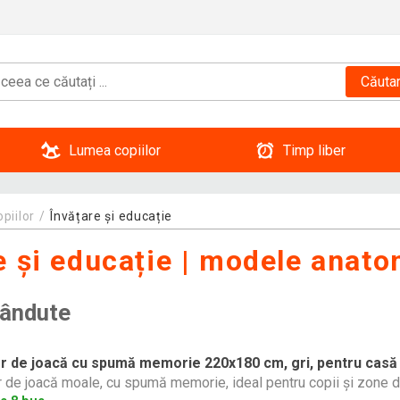
Căuta
Lumea copiilor
Timp liber
piilor
Învățare și educație
e și educație | modele anato
vândute
r de joacă cu spumă memorie 220x180 cm, gri, pentru casă
 de joacă moale, cu spumă memorie, ideal pentru copii și zone d