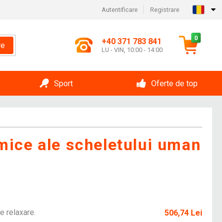
Autentificare
Registrare
0
+40 371 783 841
re
LU - VIN, 10:00 - 14:00
Sport
Oferte de top
mice ale scheletului uman
e relaxare.
506,74 Lei