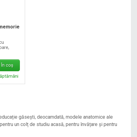
 memorie
cu
oare,
În coș
săptămâni
 și educație găsești, deocamdată, modele anatomice ale
e pentru un colț de studiu acasă, pentru învățare și pentru