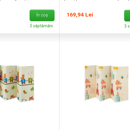
169,94 Lei
În coș
3 săptămâni
3 