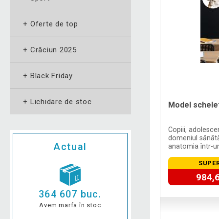
+
Oferte de top
+
Crăciun 2025
+
Black Friday
+
Lichidare de stoc
Model schele
Copiii, adolescen
domeniul sănătăț
Actual
anatomia într-u
acest schelet.
SUPER
984,6
364 607 buc.
Avem marfa în stoc