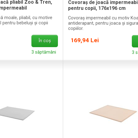
acă pliabil Zoo & Tren,
Covoraș de joacă impermeabil
impermeabil
pentru copii, 176x196 cm
ă moale, pliabil, cu motive
Covoraș impermeabil cu motiv Koa
l pentru bebeluși și copii
antiderapant, pentru joaca și sigur
copiilor.
169,94 Lei
În coș
3 săptămâni
3 