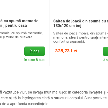
că cu spumă memorie
Saltea de joacă din spumă cu
ri, pentru casă
180x120 cm bej
 moale, cu spumă memorie,
Saltea de joacă moale, din spumă 
ii și zone de relaxare.
memorie, ideală pentru spații interi
confort și siguranță.
325,73 Lei
În coș
în stoc 8 buc.
3 
i văzut „pe viu”, se învață mult mai ușor. În categoria Învățare
care ajută la înțelegerea clară a structurii corpului. Sunt potrivit
ța de a aprofunda cunoștințele.