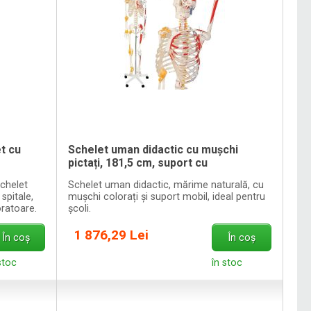
t cu
Schelet uman didactic cu mușchi
pictați, 181,5 cm, suport cu
chelet
Schelet uman didactic, mărime naturală, cu
 spitale,
mușchi colorați și suport mobil, ideal pentru
oratoare.
școli.
1 876,29 Lei
În coș
În coș
stoc
în stoc