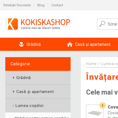
Întrebări frecvente
Blog
Contact
Grădină
Casă și apartament
Categorie
Home
Lumea co
Învățar
+
Grădină
Cele mai 
+
Casă și apartament
-
Lumea copiilor
1
Covo
Covor