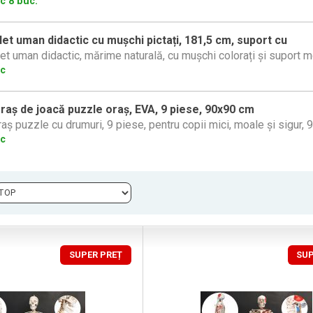
oc 8 buc.
et uman didactic cu mușchi pictați, 181,5 cm, suport cu
et uman didactic, mărime naturală, cu mușchi colorați și suport mob
oc
aș de joacă puzzle oraș, EVA, 9 piese, 90x90 cm
aș puzzle cu drumuri, 9 piese, pentru copii mici, moale și sigur,
oc
SUPER PREȚ
SUP