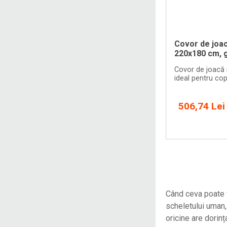
Covor de joa
220x180 cm, g
Covor de joacă
ideal pentru cop
506,74 Lei
Când ceva poate f
scheletului uman, 
oricine are dorin