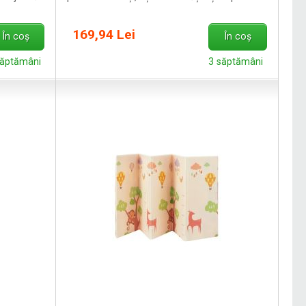
169,94 Lei
În coș
În coș
săptămâni
3 săptămâni