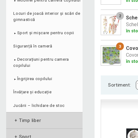
în st
Mobilier pentru camera copilului
►
Locuri de joacă interior și scări de
2
Schel
gimnastică
Schel
în st
Sport și mișcare pentru copii
►
Siguranță în cameră
3
Covor
Covor
Decorațiuni pentru camera
►
în st
copilului
Îngrijirea copilului
►
Sortiment:
Învățare și educație
Jucării – lichidare de stoc
+
Timp liber
+
Sport