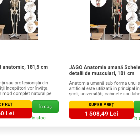
t anatomic, 181,5 cm
JAGO Anatomia umană Schele
detalii de musculari, 181 cm
ții sau profesioniștii din
Anatomia umană sub forma unui s
ii începători vor învăța
artificial este utilizată în principal în
n mod complet natural pe
școli, universități, cabinete sau lab
 PREȚ
SUPER PREȚ
În coș
0 Lei
1 508,49 Lei
în stoc
în 