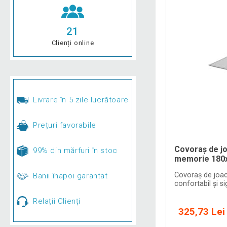
21
Clienți online
Livrare în 5 zile lucrătoare
Prețuri favorabile
Covoraș de j
99% din mărfuri în stoc
memorie 180x1
Covoraș de joa
Banii înapoi garantat
confortabil și si
Relații Clienți
325,73 Lei