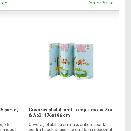
stoc
în stoc 5 buc.
36 piese,
Covoraș pliabil pentru copii, motiv Zoo
& Apă, 176x196 cm
e, 36
Covoraș pliabil cu animale, antiderapant,
rin joacă.
pentru bebeluși, ușor de curățat și depozitat.