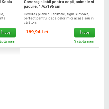
 Koala
Covoraș pliabil pentru copii, animale și
pădure, 176x196 cm
la,
Covoraș pliabil cu animale, sigur și moale,
anța
perfect pentru joaca celor mici acasă sau în
călătorii.
169,94 Lei
În coș
În coș
săptămâni
3 săptămâni