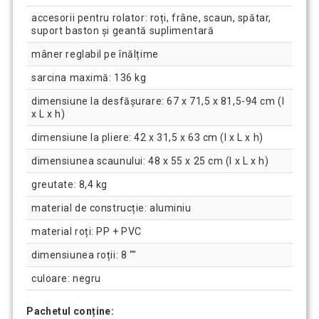
accesorii pentru rolator: roți, frâne, scaun, spătar,
suport baston și geantă suplimentară
mâner reglabil pe înălțime
sarcina maximă: 136 kg
dimensiune la desfășurare: 67 x 71,5 x 81,5-94 cm (l
x L x h)
dimensiune la pliere: 42 x 31,5 x 63 cm (l x L x h)
dimensiunea scaunului: 48 x 55 x 25 cm (l x L x h)
greutate: 8,4 kg
material de construcție: aluminiu
material roți: PP + PVC
dimensiunea roții: 8 ""
culoare: negru
Pachetul conține: