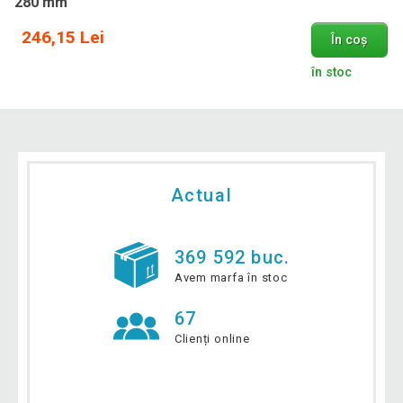
280 mm
246,15 Lei
În coș
în stoc
Actual
369 592 buc.
Avem marfa în stoc
67
Clienți online