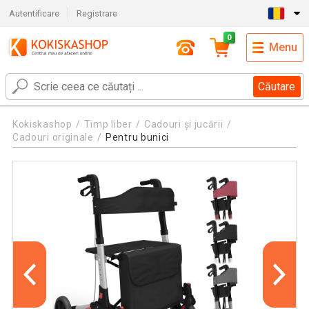
Autentificare
Registrare
0
Menu
Căutare
Kokiskashop
Timp liber
Cadouri și jucării
Cadouri originale
Pentru bunici