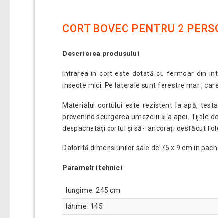
CORT BOVEC PENTRU 2 PER
Descrierea produsului
Intrarea în cort este dotată cu fermoar din inte
insecte mici. Pe laterale sunt ferestre mari, car
Materialul cortului este rezistent la apă, te
prevenind scurgerea umezelii și a apei. Tijele de 
despachetați cortul și să-l ancorați desfăcut folos
Datorită dimensiunilor sale de 75 x 9 cm în pache
Parametri tehnici
lungime: 245 cm
lățime: 145