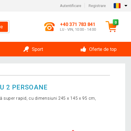
Autentificare
Registrare
0
+40 371 783 841
re
LU - VIN, 10:00 - 14:00
Sport
Oferte de top
U 2 PERSOANE
ă super rapid, cu dimensiuni 245 x 145 x 95 cm,