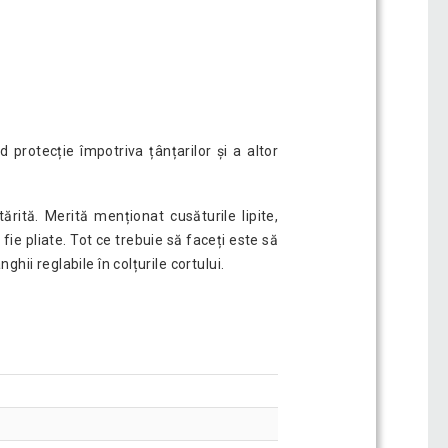
d protecție împotriva țânțarilor și a altor
ită. Merită menționat cusăturile lipite,
fie pliate. Tot ce trebuie să faceți este să
ghii reglabile în colțurile cortului.