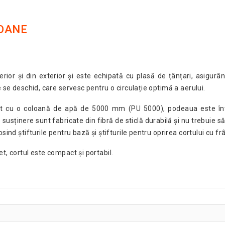
SOANE
rior și din exterior și este echipată cu plasă de țânțari, asigurân
e se deschid, care servesc pentru o circulație optimă a aerului.
stat cu o coloană de apă de 5000 mm (PU 5000), podeaua este întăr
susținere sunt fabricate din fibră de sticlă durabilă și nu trebuie să 
ind știfturile pentru bază și știfturile pentru oprirea cortului cu frân
t, cortul este compact și portabil.