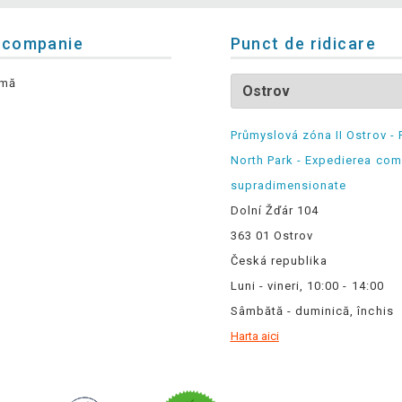
 companie
Punct de ridicare
rmă
Průmyslová zóna II Ostrov - 
North Park - Expedierea com
supradimensionate
Dolní Žďár 104
363 01 Ostrov
Česká republika
Luni - vineri, 10:00 - 14:00
Sâmbătă - duminică, închis
Harta aici