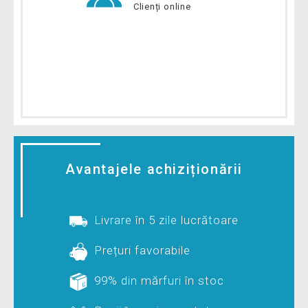
Clienți online
Avantajele achiziționării
Livrare în 5 zile lucrătoare
Prețuri favorabile
99% din mărfuri în stoc