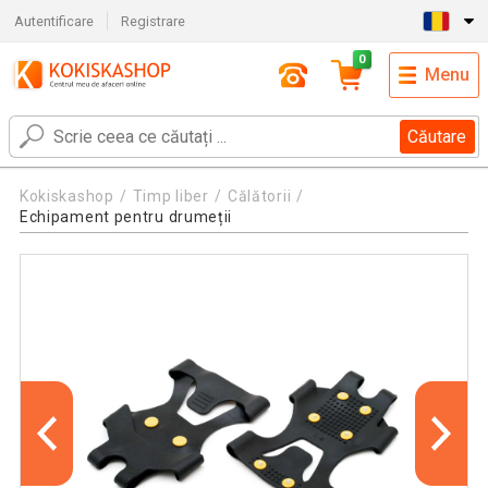
Autentificare
Registrare
0
Menu
Căutare
Kokiskashop
Timp liber
Călătorii
Echipament pentru drumeții