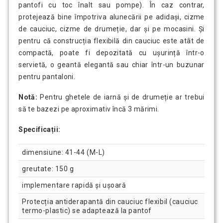
pantofi cu toc înalt sau pompe). În caz contrar,
protejează bine împotriva alunecării pe adidași, cizme
de cauciuc, cizme de drumeție, dar și pe mocasini. Și
pentru că construcția flexibilă din cauciuc este atât de
compactă, poate fi depozitată cu ușurință într-o
servietă, o geantă elegantă sau chiar într-un buzunar
pentru pantaloni.
Notă:
Pentru ghetele de iarnă și de drumeție ar trebui
să te bazezi pe aproximativ încă 3 mărimi.
Specificații:
dimensiune: 41-44 (M-L)
greutate: 150 g
implementare rapidă și ușoară
Protecția antiderapantă din cauciuc flexibil (cauciuc
termo-plastic) se adaptează la pantof