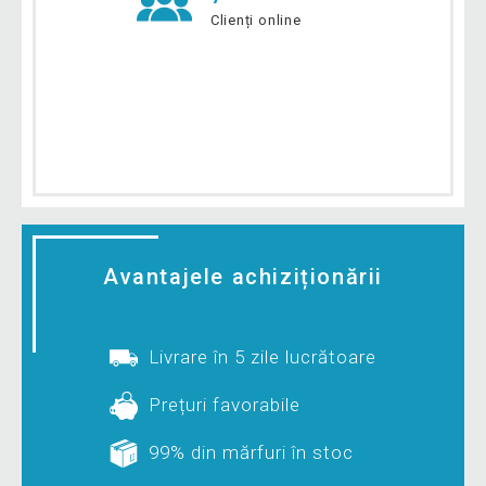
Clienți online
Avantajele achiziționării
Livrare în 5 zile lucrătoare
Prețuri favorabile
99% din mărfuri în stoc