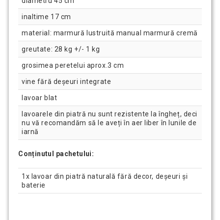
diametru 45 cm
inaltime 17 cm
material: marmură lustruită manual marmură cremă
greutate: 28 kg +/- 1 kg
grosimea peretelui aprox.3 cm
vine fără deșeuri integrate
lavoar blat
lavoarele din piatră nu sunt rezistente la îngheț, deci
nu vă recomandăm să le aveți în aer liber în lunile de
iarnă
Conținutul pachetului:
1x lavoar din piatră naturală fără decor, deșeuri și
baterie