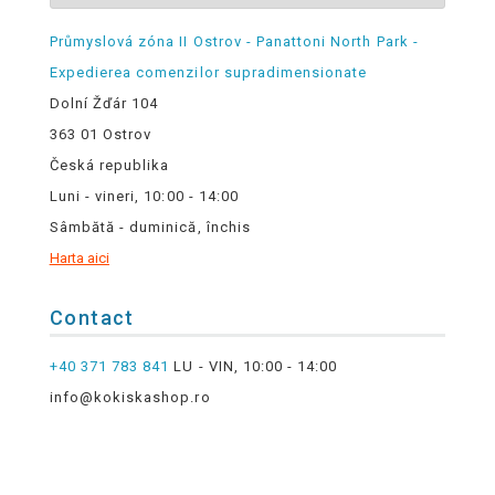
Průmyslová zóna II Ostrov - Panattoni North Park -
Expedierea comenzilor supradimensionate
Dolní Žďár 104
363 01 Ostrov
Česká republika
Luni - vineri, 10:00 - 14:00
Sâmbătă - duminică, închis
Harta aici
Contact
+40 371 783 841
LU - VIN, 10:00 - 14:00
info@kokiskashop.ro