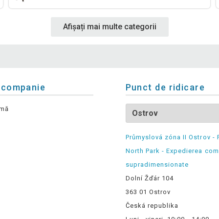
Afișați mai multe categorii
 companie
Punct de ridicare
rmă
Průmyslová zóna II Ostrov - 
North Park - Expedierea com
supradimensionate
Dolní Žďár 104
363 01 Ostrov
Česká republika