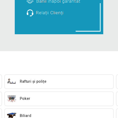
Banii înapoi garantat
Relații Clienți
Rafturi și polițe
Poker
Biliard