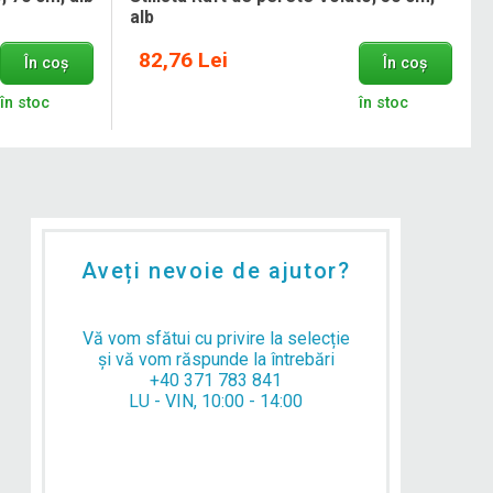
alb
82,76 Lei
În coș
În coș
în stoc
în stoc
Aveți nevoie de ajutor?
Vă vom sfătui cu privire la selecție
și vă vom răspunde la întrebări
+40 371 783 841
LU - VIN, 10:00 - 14:00