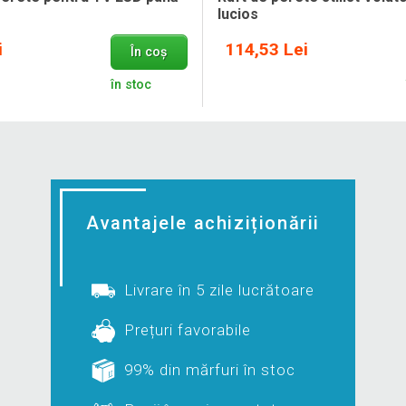
lucios
i
114,53 Lei
În coș
în stoc
Avantajele achiziționării
Livrare în 5 zile lucrătoare
Prețuri favorabile
99% din mărfuri în stoc