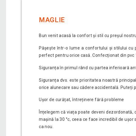
MAGLIE
Bun venit acasă la confort și stil cu preșul nostr
Pășește într-o lume a confortului și stilului c
perfect pentru orice casă. Confecționat din pvc 1
Siguranța în primul rând cu partea inferioară a
Siguranța dvs. este prioritatea noastră principa
orice alunecare sau cădere accidentală. Puteți p
Ușor de curățat, întreținere fără probleme
Înțelegem că viața poate deveni dezordonată, da
mașină la 30 °c, ceea ce face incredibil de ușor s
ca nou.