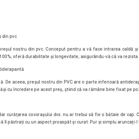
u din pvc
u preșul nostru din pvc. Conceput pentru a vă face intrarea caldă ș
00%, oferă durabilitate și longevitate, asigurându-vă că va rezista 
ntiderapantă
lă. De aceea, preșul nostru din PVC are o parte inferioară antidera
ăși cu încredere pe acest preș, știind că va rămâne bine fixat pe poz
r curățarea covorașului dvs. nu ar trebui să fie o bătaie de cap. 
ă îl păstrați cu un aspect proaspăt și curat. Pur și simplu aruncați-l 