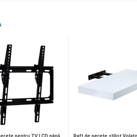
A
perete pentru TV LCD până
Raft de perete stilist Volato