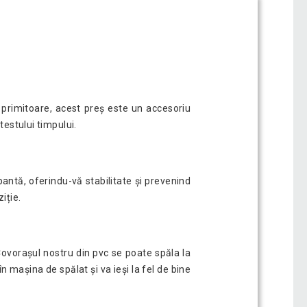
i primitoare, acest preș este un accesoriu
testului timpului.
pantă, oferindu-vă stabilitate și prevenind
iție.
Covorașul nostru din pvc se poate spăla la
în mașina de spălat și va ieși la fel de bine