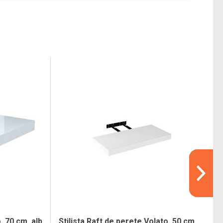
, 70 cm, alb
Stilista Raft de perete Volato, 50 cm,