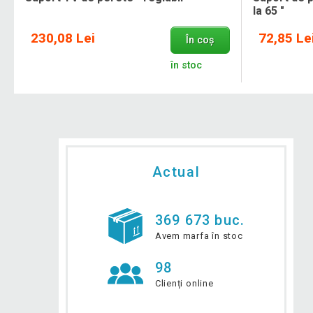
la 65 "
230,08 Lei
72,85 Le
În coș
în stoc
Actual
369 673 buc.
Avem marfa în stoc
98
Clienți online