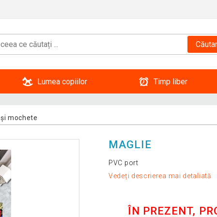
Căuta
Lumea copiilor
Timp liber
 și mochete
MAGLIE
PVC port
Vedeți descrierea mai detaliată
ÎN PREZENT, P