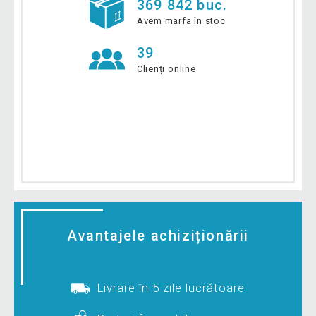
369 842 buc.
Avem marfa în stoc
39
Clienți online
Avantajele achiziționării
Livrare în 5 zile lucrătoare