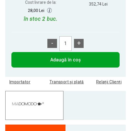
Cost livrare de la:
352,74 Lei
28,00 Lei
în stoc 2 buc.
-
+
Adaugă în coș
Importator
Transport și plată
Relații Clienți