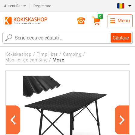
Autentificare
Registrare
0
Menu
Căutare
Kokiskashop
Timp liber
Camping
Mobilier de camping
Mese