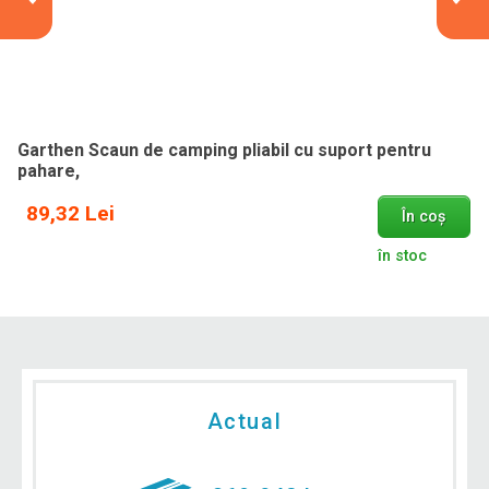
Garthen Scaun de camping pliabil cu suport pentru
pahare,
89,32 Lei
În coș
în stoc
Actual