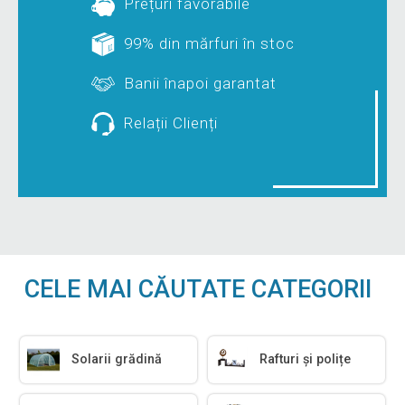
Prețuri favorabile
99% din mărfuri în stoc
Banii înapoi garantat
Relații Clienți
CELE MAI CĂUTATE CATEGORII
Solarii grădină
Rafturi și polițe