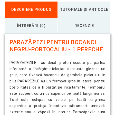
DESCRIERE PRODUS
TUTORIALE ȘI ARTICOLE
ÎNTREBĂRI (0)
RECENZIE
PARAZĂPEZI PENTRU BOCANCI
NEGRU-PORTOCALIU - 1 PERECHE
PARAZĂPEZILE au două șireturi cusute pe partea
inferioară a încălțămintelor,iar deasupra gleznei un
șnur, care fixează bocancul de gambele piciorului. In
plus,PARAPEZILE au un fermoar gros in lateral pentru
posibilitatea de a fi purtat pe incaltaminte. Fermoarul
este acoperit cu un tiv superior pe toată lungimea sa.
Tivul este echipat cu velcro pe toată lungimea
sa,pentru a proteja împotriva pătrunderii umezelii
externe sau a zăpezii în interior. Parazăpezile sunt