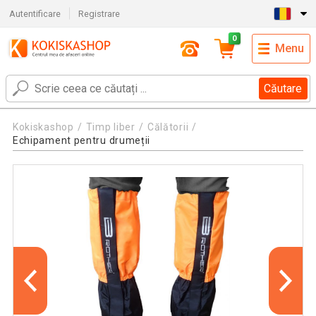
Autentificare
Registrare
0
Menu
Căutare
Kokiskashop
Timp liber
Călătorii
Echipament pentru drumeții