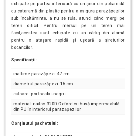
echipate pe partea inferioară cu un șnur din poliamidă
cu cataramă din plastic pentru a asigura parazăpezilor
sub încălțăminte, a nu se rula, atunci când mergi pe
teren dificil. Pentru mersul pe un teren mai
facil,acestea sunt echipate cu un cârlig din alamă
pentru o atașare rapidă și ușoară a șireturilor
bocancilor.
Specificații:
inaltime parazăpezi: 47 cm
diametrul parazăpezi: 16 cm
culoare: portocaliu-negru
material: nailon 320D Oxford cu husă impermeabilă
din PU în interiorul parazăpezilor
Conținutul pachetului: