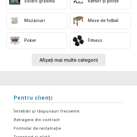
Solarii grădină
Rafturi și polițe
Mozaicuri
Mese de fotbal
Poker
Fitness
Afișați mai multe categorii
Pentru clienți
Întrebări și răspunsuri frecvente
Retragere din contract
Formular de reclamație
Transport și plată