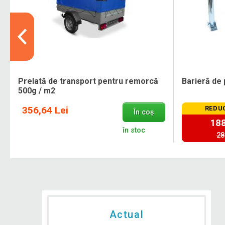
Prelată de transport pentru remorcă
Barieră de 
500g / m2
356,64 Lei
REDUC
În coș
188
în stoc
28
Actual