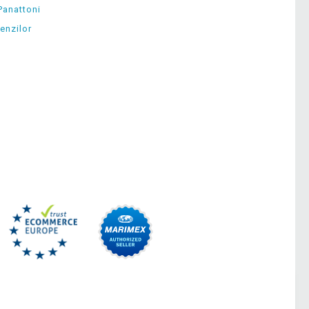
Panattoni
enzilor