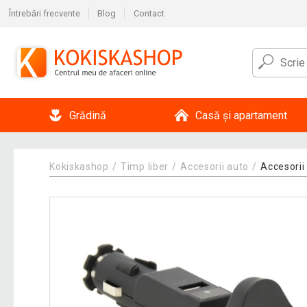
Întrebări frecvente
Blog
Contact
Grădină
Casă și apartament
Kokiskashop
Timp liber
Accesorii auto
Accesorii 