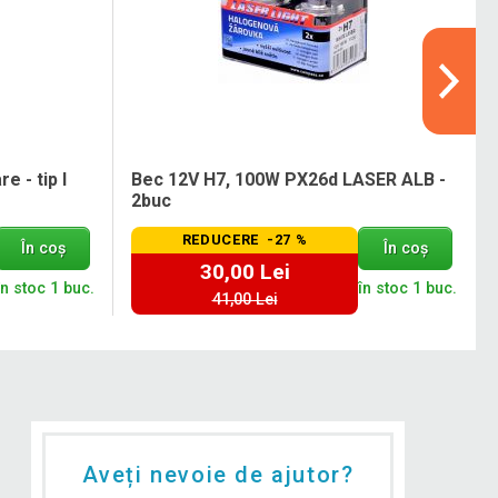
e - tip I
Bec 12V H7, 100W PX26d LASER ALB -
2buc
REDUCERE -27 %
În coș
În coș
30,00 Lei
în stoc 1 buc.
în stoc 1 buc.
41,00 Lei
Aveți nevoie de ajutor?