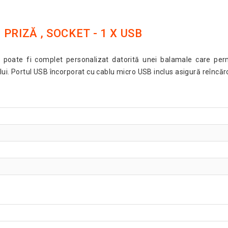
RIZĂ , SOCKET - 1 X USB
 poate fi complet personalizat datorită unei balamale care permi
i. Portul USB încorporat cu cablu micro USB inclus asigură reîncărcar