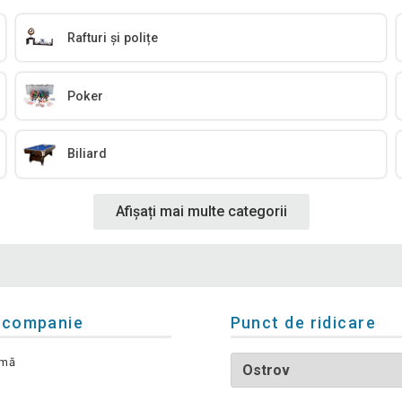
Rafturi și polițe
Poker
Biliard
Afișați mai multe categorii
 companie
Punct de ridicare
rmă