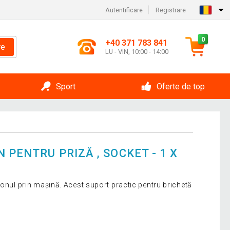
Autentificare
Registrare
0
+40 371 783 841
re
LU - VIN, 10:00 - 14:00
Sport
Oferte de top
 PENTRU PRIZĂ , SOCKET - 1 X
fonul prin mașină. Acest suport practic pentru brichetă