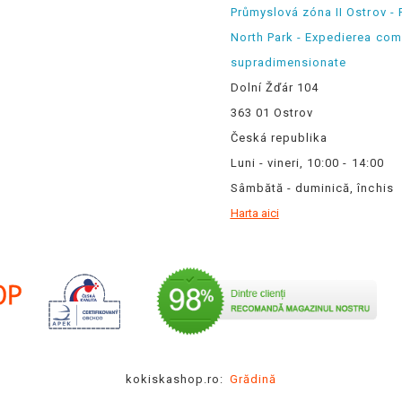
Průmyslová zóna II Ostrov - 
North Park - Expedierea com
supradimensionate
Dolní Žďár 104
363 01 Ostrov
Česká republika
Luni - vineri, 10:00 - 14:00
Sâmbătă - duminică, închis
Harta aici
kokiskashop.ro:
Grădină