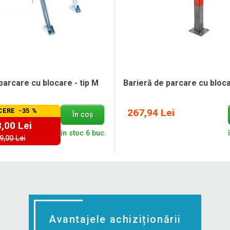
parcare cu blocare - tip M
Barieră de parcare cu blocar
ERE -35 %
267,94 Lei
În coș
,00 Lei
în stoc 6 buc.
9,00 Lei
Avantajele achiziționării