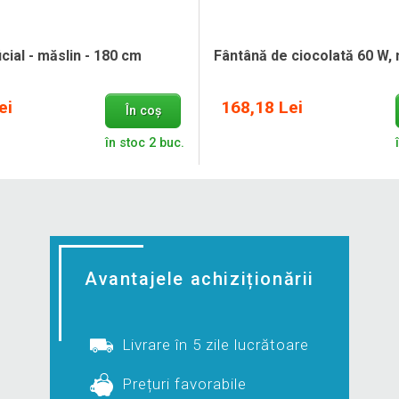
icial - măslin - 180 cm
Fântână de ciocolată 60 W,
ei
168,18 Lei
În coș
în stoc 2 buc.
Avantajele achiziționării
Livrare în 5 zile lucrătoare
Prețuri favorabile