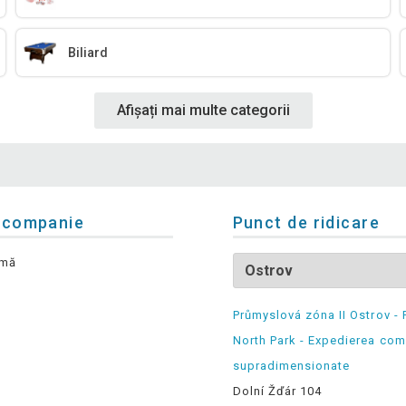
Biliard
Afișați mai multe categorii
 companie
Punct de ridicare
rmă
Průmyslová zóna II Ostrov - 
North Park - Expedierea com
supradimensionate
Dolní Žďár 104