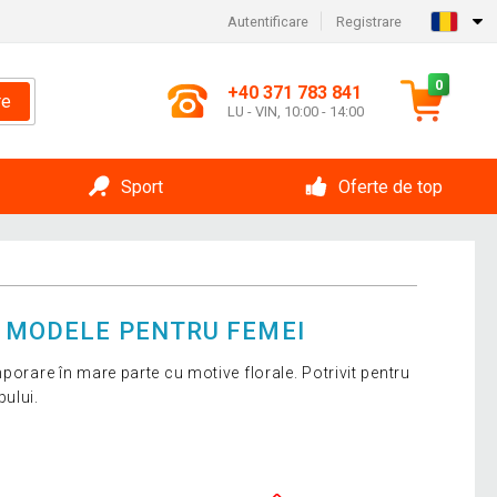
Autentificare
Registrare
0
+40 371 783 841
re
LU - VIN, 10:00 - 14:00
Sport
Oferte de top
- MODELE PENTRU FEMEI
porare în mare parte cu motive florale. Potrivit pentru
ului.