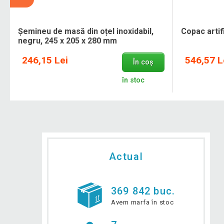
e
Șemineu de masă din oțel inoxidabil,
Copac artif
negru, 245 x 205 x 280 mm
246,15 Lei
546,57 L
În coș
în stoc
Actual
369 842 buc.
Avem marfa în stoc