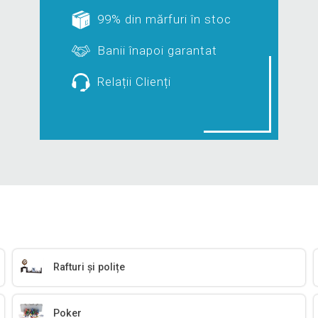
99% din mărfuri în stoc
Banii înapoi garantat
Relații Clienți
Rafturi și polițe
Poker