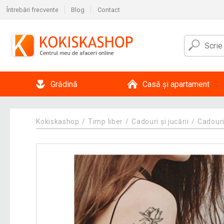
Întrebări frecvente
Blog
Contact
Grădină
Casă și apartament
Kokiskashop
Timp liber
Cadouri și jucării
Cadouri