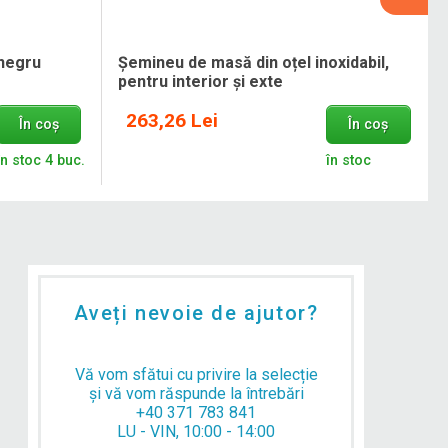
 negru
Șemineu de masă din oțel inoxidabil,
pentru interior și exte
263,26 Lei
În coș
În coș
în stoc 4 buc.
în stoc
Aveți nevoie de ajutor?
Vă vom sfătui cu privire la selecție
și vă vom răspunde la întrebări
+40 371 783 841
LU - VIN, 10:00 - 14:00