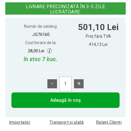
47 cm
LIVRARE PRECONIZATĂ ÎN 3-5 ZILE
LUCRĂTOARE.
Infantastic Balansoar cu efecte
479,92 Lei
501,10 Lei
sonore, 61x32x52cm
Număr de catalog:
JG76160
Preț fără TVA
Cost livrare de la:
Infantastic Unicorn balansoar de pluș
414,13 Lei
681,92 Lei
, 68 x 33 x 47 cm
28,00 Lei
în stoc 7 buc.
-
+
Adaugă în coș
Importator
Transport și plată
Relații Clienți