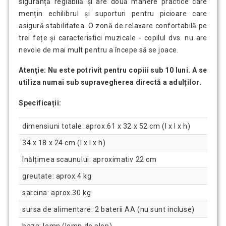
siguranță reglabilă și are două mânere practice care
mențin echilibrul și suporturi pentru picioare care
asigură stabilitatea. O zonă de relaxare confortabilă pe
trei fețe și caracteristici muzicale - copilul dvs. nu are
nevoie de mai mult pentru a începe să se joace.
Atenţie:
Nu este potrivit pentru copiii sub 10 luni. A se
utiliza numai sub supravegherea directă a adulților.
Specificații:
dimensiuni totale: aprox.61 x 32 x 52 cm (l x l x h)
34 x 18 x 24 cm (l x l x h)
înălțimea scaunului: aproximativ 22 cm
greutate: aprox.4 kg
sarcina: aprox.30 kg
sursa de alimentare: 2 baterii AA (nu sunt incluse)
baza: lemn (lemn de plop)