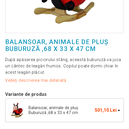
BALANSOAR, ANIMALE DE PLUȘ
BUBURUZĂ ,68 X 33 X 47 CM
După apăsarea piciorului stâng, această buburuză va juca
un cântec de leagăn frumos. Copilul poate dormi chiar în
acest leagăn plăcut.
Vedeți descrierea mai detaliată
Variante de produs
Balansoar, animale de pluș
501,10 Lei
Buburuză ,68 x 33 x 47 cm
Balansoar de pluș,Elefant 68 x 33 x
601,45 Lei