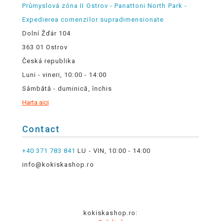
Průmyslová zóna II Ostrov - Panattoni North Park -
Expedierea comenzilor supradimensionate
Dolní Žďár 104
363 01 Ostrov
Česká republika
Luni - vineri, 10:00 - 14:00
Sâmbătă - duminică, închis
Harta aici
Contact
+40 371 783 841
LU - VIN, 10:00 - 14:00
info@kokiskashop.ro
kokiskashop.ro: