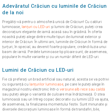
Adevăratul Crăciun cu luminile de Crăciun
de la noi
Pregătiți-vă pentru o atmosferă unică de Crăciun! Cu cabluri
luminoase,
lanțuri cu LED-uri
și lumini de Crăciun, puteți crea
decorațiuni elegante de iarnă acasă sau în grădină. În oferta
noastră puteți alege dintre multe tipuri de iluminat exterior și
interior de Crăciun. În ultimii ani, luminile de Crăciun în formă de
țurțuri, în special, au devenit foarte populare, creând iluzia unui
basm de iarnă. Perdele luminoase tip ploaie sunt, de asemenea,
populare în multe variante și cu un număr diferit de LED-uri.
Lumini de Crăciun cu LED-uri
Fie că preferați un brad artificial sau natural, acesta se va potrivi
cu siguranță cu
lanțurilor luminoase
, pe care le puteți alege în
magazinul nostru electronic într-o
versiune alb rece sau caldă
sau puteți alege o variantă de culoare mai îndrăzneață. O stea
luminoasă sau un întreg copac decorativ cu lumini LED va ajuta,
de asemenea, la finalizarea momentului festiv. Sunt minunate și
diversele decorațiuni luminoase în formă de trandafiri, bile,