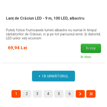
Lanț de Crăciun LED - 9 m, 100 LED, albastru
Puteți folosi frumoasele lumini albastre nu numai în timpul
sărbătorilor de Crăciun, ci și pe tot parcursul iernii. Și datorită
LED-urilor veți econom
69,94 Lei
În coș
în stoc
+ 18 URMĂTORUL
1
2
3
4
5
6