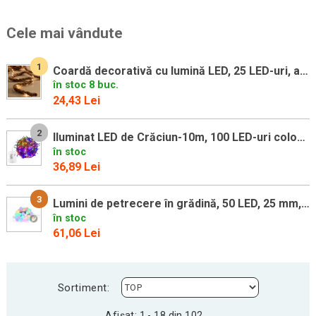
Cele mai vândute
1
Coardă decorativă cu lumină LED, 25 LED-uri, alb cald
în stoc 8 buc.
24,43 Lei
2
Iluminat LED de Crăciun-10m, 100 LED-uri colorate,pe baterii
în stoc
36,89 Lei
3
Lumini de petrecere în grădină, 50 LED, 25 mm, culori pastel
în stoc
61,06 Lei
Sortiment:
Afișat: 1 - 18 din 102