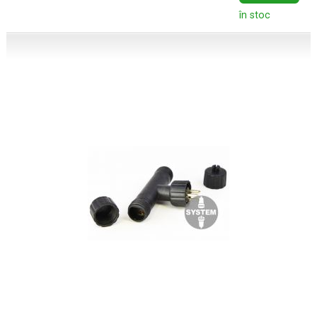
în stoc