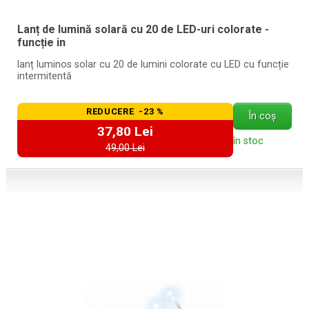
Lanț de lumină solară cu 20 de LED-uri colorate -
funcție in
lanț luminos solar cu 20 de lumini colorate cu LED cu funcție
intermitentă
REDUCERE -23 %
În coș
37,80 Lei
în stoc
49,00 Lei