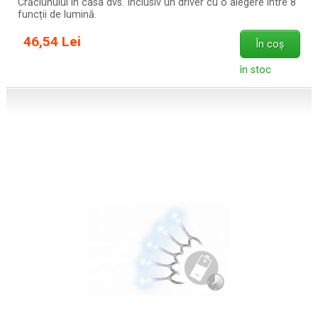
Crăciunului în casa dvs. Înclusiv un driver cu o alegere între 8
funcții de lumină.
46,54 Lei
În coș
în stoc