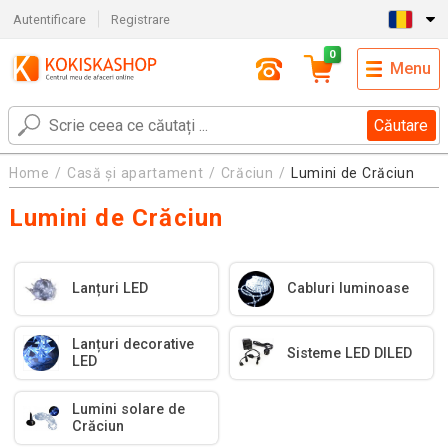
Autentificare
Registrare
0
Menu
Căutare
Home
Casă și apartament
Crăciun
Lumini de Crăciun
Lumini de Crăciun
Lanțuri LED
Cabluri luminoase
Lanțuri decorative
Sisteme LED DILED
LED
Lumini solare de
Crăciun