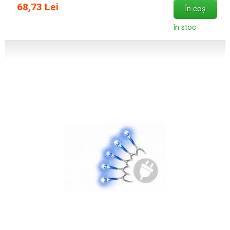
68,73 Lei
În coș
în stoc