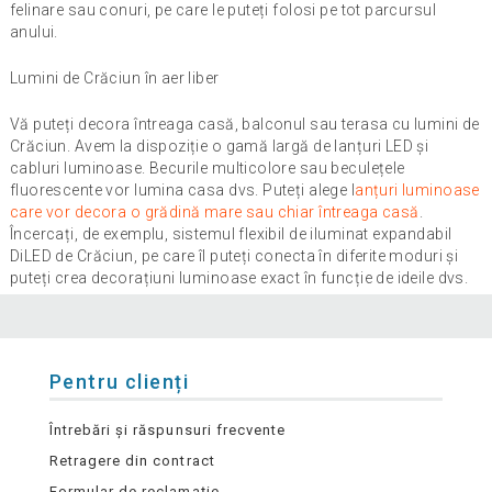
felinare sau conuri, pe care le puteți folosi pe tot parcursul
anului.
Lumini de Crăciun în aer liber
Vă puteți decora întreaga casă, balconul sau terasa cu lumini de
Crăciun. Avem la dispoziție o gamă largă de lanțuri LED și
cabluri luminoase. Becurile multicolore sau beculețele
fluorescente vor lumina casa dvs. Puteți alege l
anțuri luminoase
care vor decora o grădină mare sau chiar întreaga casă
.
Încercați, de exemplu, sistemul flexibil de iluminat expandabil
DiLED de Crăciun, pe care îl puteți conecta în diferite moduri și
puteți crea decorațiuni luminoase exact în funcție de ideile dvs.
Pentru clienți
Întrebări și răspunsuri frecvente
Retragere din contract
Formular de reclamație