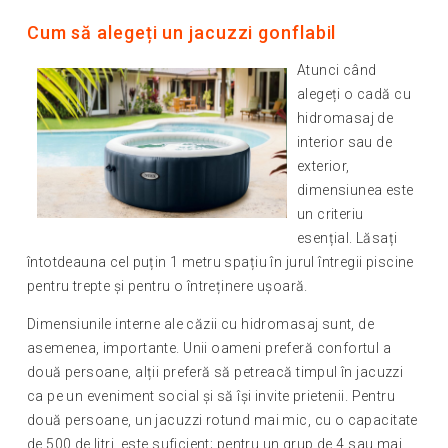
Cum să alegeți un jacuzzi gonflabil
Atunci când
alegeți o cadă cu
hidromasaj de
interior sau de
exterior,
dimensiunea este
un criteriu
esențial. Lăsați
întotdeauna cel puțin 1 metru spațiu în jurul întregii piscine
pentru trepte și pentru o întreținere ușoară.
Dimensiunile interne ale căzii cu hidromasaj sunt, de
asemenea, importante. Unii oameni preferă confortul a
două persoane, alții preferă să petreacă timpul în jacuzzi
ca pe un eveniment social și să își invite prietenii. Pentru
două persoane, un jacuzzi rotund mai mic, cu o capacitate
de 500 de litri, este suficient; pentru un grup de 4 sau mai