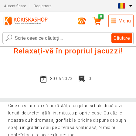
Autentificare
Registrare
0
Menu
Căutare
Relaxați-vă în propriul jacuzzi!
30.06.2023
0
Cine nu și-ar dori să fie răsfățat cu jeturi și bule după o zi
lungă, de preferință în intimitatea propriei case. Cu căzile
noastre cu hidromasaj gonflabile, oricine dispune de puțin
spațiu în grădină sau pe o terasă spațioasă, Nimic nu
poate înlocui relaxarea în aer liber.