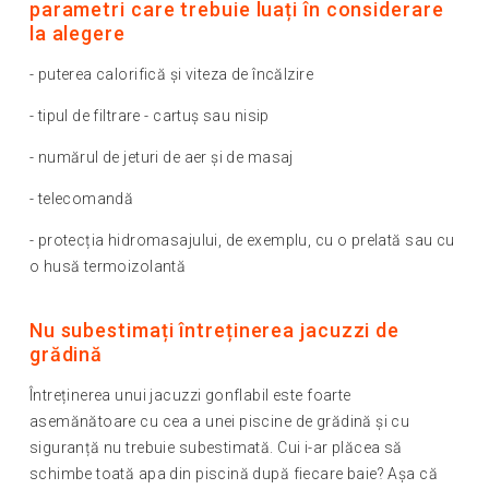
parametri care trebuie luați în considerare
la alegere
- puterea calorifică și viteza de încălzire
- tipul de filtrare - cartuș sau nisip
- numărul de jeturi de aer și de masaj
- telecomandă
- protecția hidromasajului, de exemplu, cu o prelată sau cu
o husă termoizolantă
Nu subestimați întreținerea jacuzzi de
grădină
Întreținerea unui jacuzzi gonflabil este foarte
asemănătoare cu cea a unei piscine de grădină și cu
siguranță nu trebuie subestimată. Cui i-ar plăcea să
schimbe toată apa din piscină după fiecare baie? Așa că