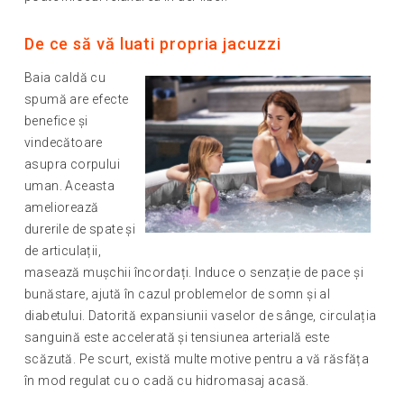
De ce să vă luati propria jacuzzi
Baia caldă cu
spumă are efecte
benefice și
vindecătoare
asupra corpului
uman. Aceasta
ameliorează
durerile de spate și
de articulații,
masează mușchii încordați. Induce o senzație de pace și
bunăstare, ajută în cazul problemelor de somn și al
diabetului. Datorită expansiunii vaselor de sânge, circulația
sanguină este accelerată și tensiunea arterială este
scăzută. Pe scurt, există multe motive pentru a vă răsfăța
în mod regulat cu o cadă cu hidromasaj acasă.