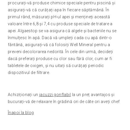
procurați-vă produse chimice speciale pentru piscină și
asigurați-vă că curățați apa în fiecare săptămână. În
primul rând, măsurați pH-ul apei și mențineți această
valoare între 6,8 și 7,4 cu produse speciale de tratare a
apei. Algaestop se va asigura că algele și bacteriile nu se
înmulțesc în apă. Dacă vă umpleți cada cu apă dintr-o
fântână, asigurați-vă că folosiți Well Mineral pentru a
preveni decolorarea nedorită. În cele din urmă, decideți
dacă preferați produse cu clor sau fără clor, cum ar fi
tabletele de oxigen, și nu uitați să curățați periodic
dispozitivul de filtrare.
Achiziționați un
jacuzzi gonflabil
la un preț avantajos și
bucurați-vă de relaxare în grădină ori de câte ori aveți chef
Înapoi la blog