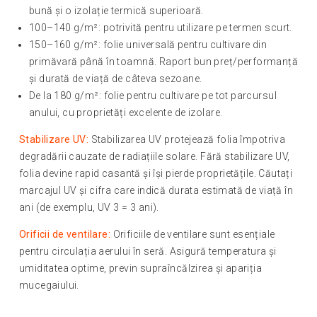
bună și o izolație termică superioară.
100–140 g/m²: potrivită pentru utilizare pe termen scurt.
150–160 g/m²: folie universală pentru cultivare din
primăvară până în toamnă. Raport bun preț/performanță
și durată de viață de câteva sezoane.
De la 180 g/m²: folie pentru cultivare pe tot parcursul
anului, cu proprietăți excelente de izolare.
Stabilizare UV:
Stabilizarea UV protejează folia împotriva
degradării cauzate de radiațiile solare. Fără stabilizare UV,
folia devine rapid casantă și își pierde proprietățile. Căutați
marcajul UV și cifra care indică durata estimată de viață în
ani (de exemplu, UV 3 = 3 ani).
Orificii de ventilare:
Orificiile de ventilare sunt esențiale
pentru circulația aerului în seră. Asigură temperatura și
umiditatea optime, previn supraîncălzirea și apariția
mucegaiului.