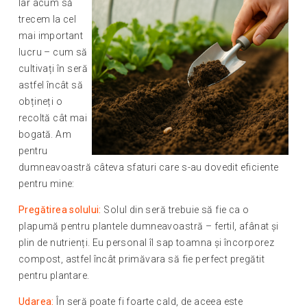
Iar acum să
trecem la cel
mai important
lucru – cum să
cultivați în seră
astfel încât să
obțineți o
recoltă cât mai
bogată. Am
pentru
dumneavoastră câteva sfaturi care s-au dovedit eficiente
pentru mine:
Pregătirea solului:
Solul din seră trebuie să fie ca o
plapumă pentru plantele dumneavoastră – fertil, afânat și
plin de nutrienți. Eu personal îl sap toamna și încorporez
compost, astfel încât primăvara să fie perfect pregătit
pentru plantare.
Udarea:
În seră poate fi foarte cald, de aceea este