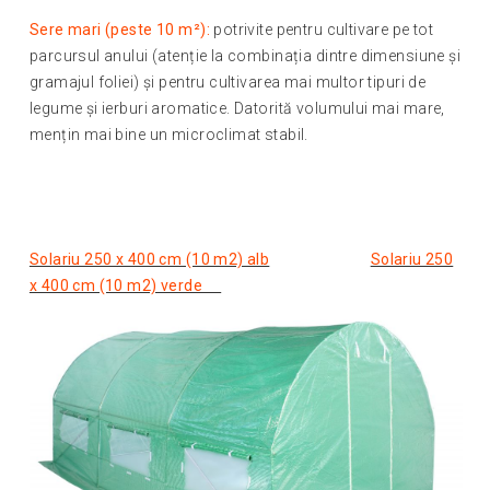
Sere mari (peste 10 m²):
potrivite pentru cultivare pe tot
parcursul anului (atenție la combinația dintre dimensiune și
gramajul foliei) și pentru cultivarea mai multor tipuri de
legume și ierburi aromatice. Datorită volumului mai mare,
mențin mai bine un microclimat stabil.
Solariu 250 x 400 cm (10 m2) alb
Solariu 250
x 400 cm (10 m2) verde