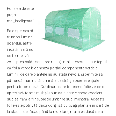
Folia verde este
puțin
mai„inteligentă".
Ea dispersează
frumos lumina
soarelui, astfel
încât în seră nu
se formează
zone prea calde sau prea reci. Și mai interesant este faptul
că folia verde blochează parțial componenta verde a
luminii, de care plantele nu au atâta nevoie, și permite să
pătrundă mai multă lumină albastră și roșie, esențiale
pentru fotosinteză. Grădinarii care folosesc folie verde o
apreciază foarte mult și spun că plantele cresc excelent
sub ea, fără a fi nevoie de umbrire suplimentară. Această
folie este potrivită dacă doriți să cultivați plantele în seră de
la stadiul de răsad până la recoltare, mai ales dacă sera