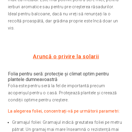
ierburi aromatice sau pentru pre-creșterea răsadurilor.
Ideal pentru balcoane, dacă nu vreți să renunțați la o
recoltă proaspătă, dar grădina proprie este încă doar un
vis.
Aruncă o privire la solarii
Folia pentru seră: protecție și climat optim pentru
plantele dumneavoastră
Folia este pentru seră la fel de importantă precum
acoperișul pentru o casă. Protejează plantele și creează
condiții optime pentru creștere.
La alegerea foliei, concentrați-vă pe următorii parametri:
Gramajul foliei: Gramajul indică greutatea foliei pe metru
pătrat. Un gramaj mai mare înseamnă o rezistență mai