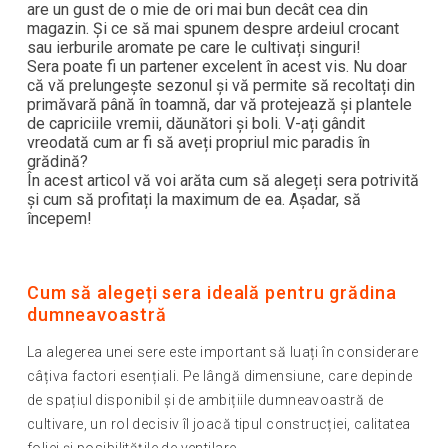
are un gust de o mie de ori mai bun decât cea din
magazin. Și ce să mai spunem despre ardeiul crocant
sau ierburile aromate pe care le cultivați singuri!
Sera poate fi un partener excelent în acest vis. Nu doar
că vă prelungește sezonul și vă permite să recoltați din
primăvară până în toamnă, dar vă protejează și plantele
de capriciile vremii, dăunători și boli. V-ați gândit
vreodată cum ar fi să aveți propriul mic paradis în
grădină?
În acest articol vă voi arăta cum să alegeți sera potrivită
și cum să profitați la maximum de ea. Așadar, să
începem!
Cum să alegeți sera ideală pentru grădina
dumneavoastră
La alegerea unei sere este important să luați în considerare
câțiva factori esențiali. Pe lângă dimensiune, care depinde
de spațiul disponibil și de ambițiile dumneavoastră de
cultivare, un rol decisiv îl joacă tipul construcției, calitatea