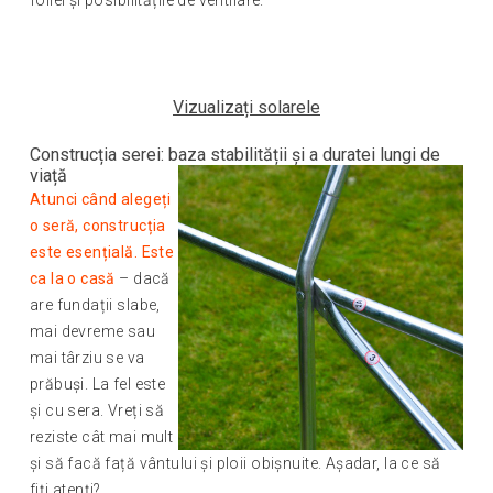
foliei și posibilitățile de ventilare.
Vizualizați solarele
Construcția serei: baza stabilității și a duratei lungi de
viață
Atunci când alegeți
o seră, construcția
este esențială. Este
ca la o casă
– dacă
are fundații slabe,
mai devreme sau
mai târziu se va
prăbuși. La fel este
și cu sera. Vreți să
reziste cât mai mult
și să facă față vântului și ploii obișnuite. Așadar, la ce să
fiți atenți?