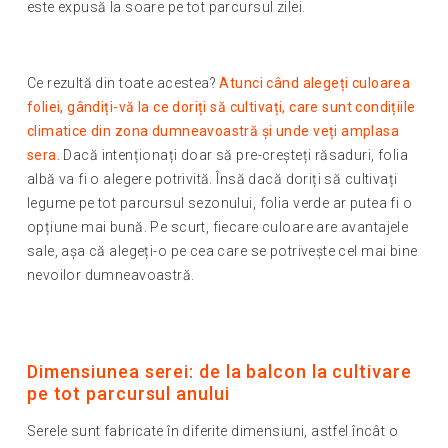
este expusă la soare pe tot parcursul zilei.
Ce rezultă din toate acestea?
Atunci când alegeți culoarea
foliei, gândiți-vă la ce doriți să cultivați, care sunt condițiile
climatice din zona dumneavoastră și unde veți amplasa
sera.
Dacă intenționați doar să pre-creșteți răsaduri, folia
albă va fi o alegere potrivită. Însă dacă doriți să cultivați
legume pe tot parcursul sezonului, folia verde ar putea fi o
opțiune mai bună. Pe scurt, fiecare culoare are avantajele
sale, așa că alegeți-o pe cea care se potrivește cel mai bine
nevoilor dumneavoastră.
Dimensiunea serei: de la balcon la cultivare
pe tot parcursul anului
Serele sunt fabricate în diferite dimensiuni, astfel încât o