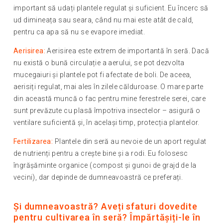
important să udați plantele regulat și suficient. Eu încerc să
ud dimineața sau seara, când nu mai este atât de cald,
pentru ca apa să nu se evapore imediat.
Aerisirea:
Aerisirea este extrem de importantă în seră. Dacă
nu există o bună circulație a aerului, se pot dezvolta
mucegaiuri și plantele pot fi afectate de boli. De aceea,
aerisiți regulat, mai ales în zilele călduroase. O mare parte
din această muncă o fac pentru mine ferestrele serei, care
sunt prevăzute cu plasă împotriva insectelor – asigură o
ventilare suficientă și, în același timp, protecția plantelor.
Fertilizarea:
Plantele din seră au nevoie de un aport regulat
de nutrienți pentru a crește bine și a rodi. Eu folosesc
îngrășăminte organice (compost și gunoi de grajd de la
vecini), dar depinde de dumneavoastră ce preferați.
Și dumneavoastră? Aveți sfaturi dovedite
pentru cultivarea în seră? Împărtășiți-le în