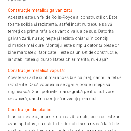
Construcție metalică galvanizată:
Aceasta este un fel de Rolls-Royce al construcțiilor. Este
foarte solidă și rezistentă, astfel încât nu trebuie să vă
temeți că prima rafală de vânt o va lua pe sus. Datorită
galvanizării, nu ruginește și rezistă chiar și în condiții
climatice mai dure. Montajul este simplu datorită pieselor
bine marcate și fabricate – este ca un set de construcție,
iar stabilitatea și durabilitatea chiar merită, nu-i așa?
Construcție metalică vopsită:
Aceste variante sunt mai accesibile ca preț, dar nu la fel de
rezistente. Dacă vopseaua se zgârie, poate începe să
ruginească. Sunt potrivite mai degrabă pentru cultivare
sezonieră, când nu doriți să investiți prea mult.
Construcție din plastic:
Plasticul este ușor și se montează simplu, ceea ce este un
avantaj. Totuși, nu este la fel de solid și nu rezistă la fel de
mult ca metalul. Este mai potrivit pentru sere mici, pentru