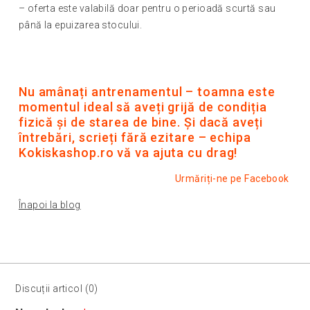
– oferta este valabilă doar pentru o perioadă scurtă sau
până la epuizarea stocului.
Nu amânați antrenamentul – toamna este
momentul ideal să aveți grijă de condiția
fizică și de starea de bine. Și dacă aveți
întrebări, scrieți fără ezitare – echipa
Kokiskashop.ro vă va ajuta cu drag!
Urmăriți-ne pe Facebook
Înapoi la blog
Discuții articol (0)