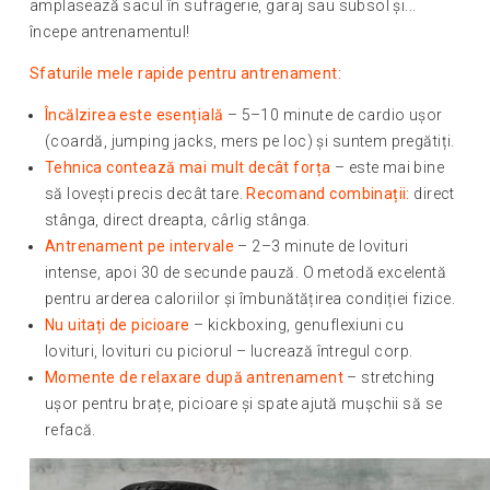
amplasează sacul în sufragerie, garaj sau subsol și...
începe antrenamentul!
Sfaturile mele rapide pentru antrenament:
Încălzirea este esențială
– 5–10 minute de cardio ușor
(coardă, jumping jacks, mers pe loc) și suntem pregătiți.
Tehnica contează mai mult decât forța
– este mai bine
să lovești precis decât tare.
Recomand combinații:
direct
stânga, direct dreapta, cârlig stânga.
Antrenament pe intervale
– 2–3 minute de lovituri
intense, apoi 30 de secunde pauză. O metodă excelentă
pentru arderea caloriilor și îmbunătățirea condiției fizice.
Nu uitați de picioare
– kickboxing, genuflexiuni cu
lovituri, lovituri cu piciorul – lucrează întregul corp.
Momente de relaxare după antrenament
– stretching
ușor pentru brațe, picioare și spate ajută mușchii să se
refacă.