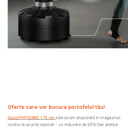
Oferte care vor bucura portofelul tău!
Sacul PHYSONIC 175 cm
este acum disponibil în magazinul
nostru la un preț special – cu reducere de 50%! Dar atenție