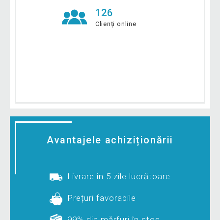
126
Clienți online
Avantajele achiziționării
Livrare în 5 zile lucrătoare
Prețuri favorabile
99% din mărfuri în stoc