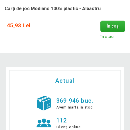
Cărți de joc Modiano 100% plastic - Albastru
45,93 Lei
În coș
în stoc
Actual
369 946 buc.
Avem marfa în stoc
112
Clienți online