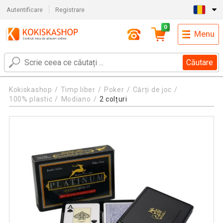
Autentificare
Registrare
0
Menu
Căutare
Kokiskashop
Timp liber
Poker
Cărți de joc
100% plastic
Modiano
2 colțuri