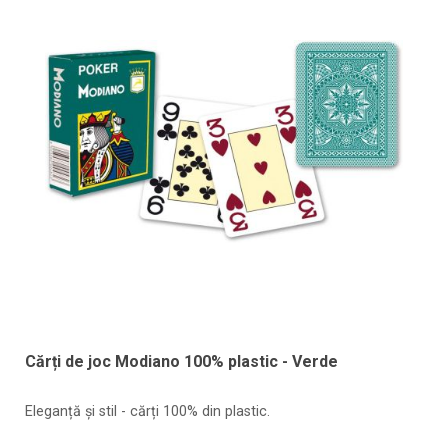
Cărți de joc Modiano 100% plastic - Verde
Eleganță și stil - cărți 100% din plastic.