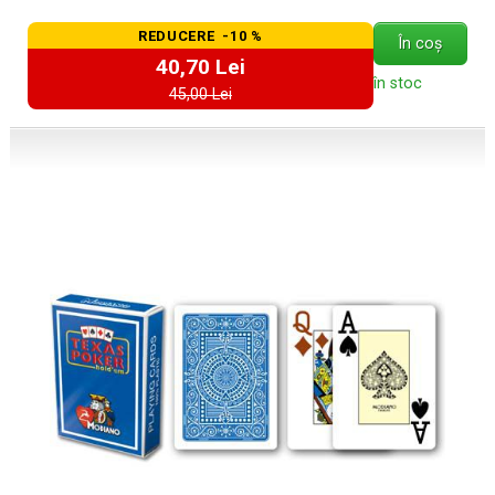
REDUCERE -10 %
În coș
40,70 Lei
în stoc
45,00 Lei