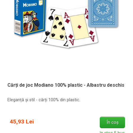
Cărți de joc Modiano 100% plastic - Albastru deschis
Eleganță și stil - cărți 100% din plastic.
45,93 Lei
În coș