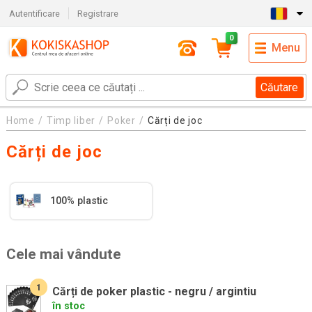
Autentificare
Registrare
0
Menu
Căutare
Home
Timp liber
Poker
Cărți de joc
Cărți de joc
100% plastic
Cele mai vândute
1
Cărți de poker plastic - negru / argintiu
în stoc