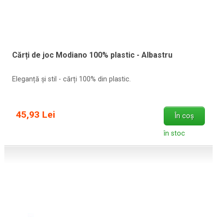
Cărți de joc Modiano 100% plastic - Albastru
Eleganță și stil - cărți 100% din plastic.
45,93 Lei
În coș
în stoc