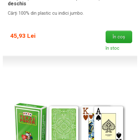
deschis
Cărți 100% din plastic cu indici jumbo.
45,93 Lei
În coș
în stoc