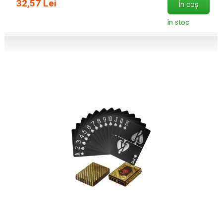
32,57 Lei
În coș
în stoc