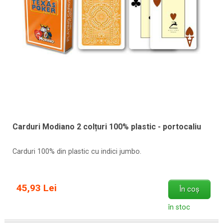
Carduri Modiano 2 colțuri 100% plastic - portocaliu
Carduri 100% din plastic cu indici jumbo.
45,93 Lei
În coș
în stoc