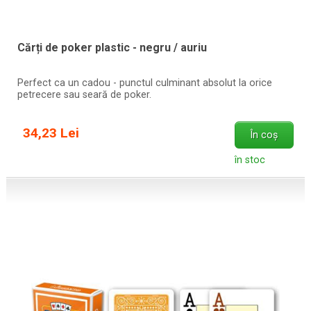
Cărți de poker plastic - negru / auriu
Perfect ca un cadou - punctul culminant absolut la orice
petrecere sau seară de poker.
34,23 Lei
În coș
în stoc