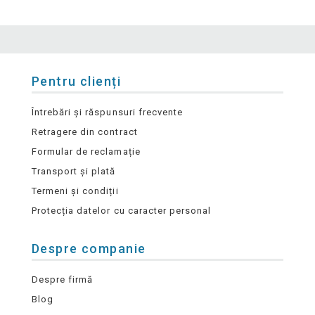
Pentru clienți
Întrebări și răspunsuri frecvente
Retragere din contract
Formular de reclamație
Transport și plată
Termeni și condiții
Protecția datelor cu caracter personal
Despre companie
Despre firmă
Blog