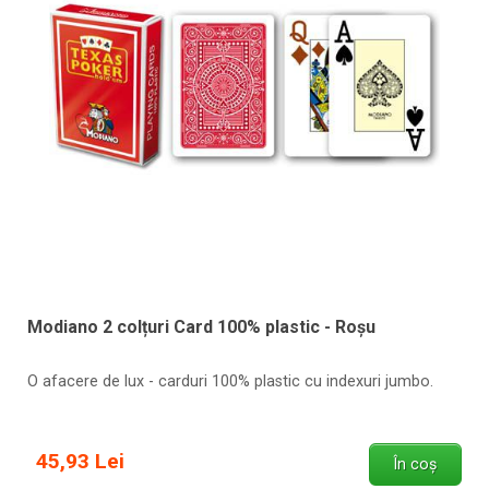
Modiano 2 colțuri Card 100% plastic - Roșu
O afacere de lux - carduri 100% plastic cu indexuri jumbo.
45,93 Lei
În coș