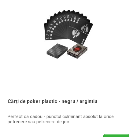
Cărți de poker plastic - negru / argintiu
Perfect ca cadou - punctul culminant absolut la orice
petrecere sau petrecere de joc.