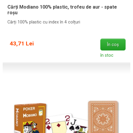
Cărți Modiano 100% plastic, trofeu de aur - spate
roșu
Cărți 100% plastic cu index în 4 colțuri
43,71 Lei
În coș
în stoc