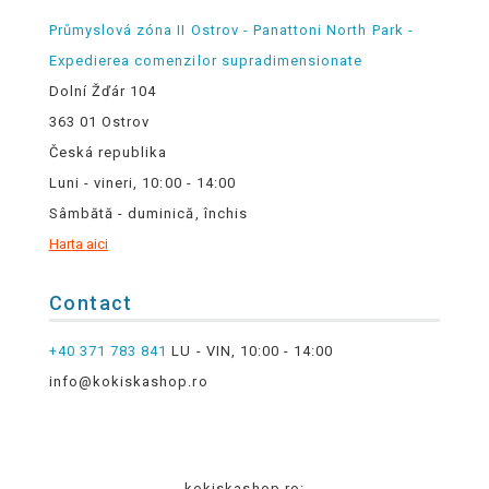
Průmyslová zóna II Ostrov - Panattoni North Park -
Expedierea comenzilor supradimensionate
Dolní Žďár 104
363 01 Ostrov
Česká republika
Luni - vineri, 10:00 - 14:00
Sâmbătă - duminică, închis
Harta aici
Contact
+40 371 783 841
LU - VIN, 10:00 - 14:00
info@kokiskashop.ro
kokiskashop.ro: