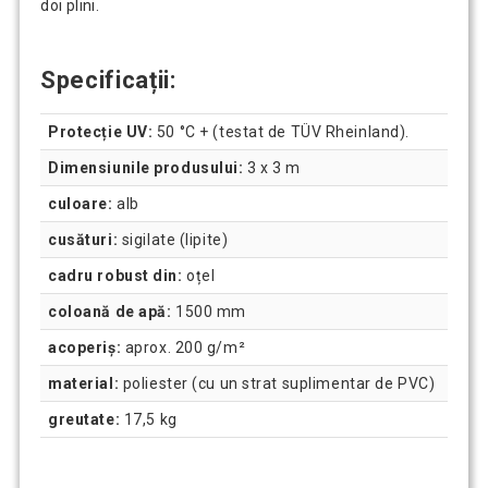
doi plini.
Specificații:
Protecție UV:
50 °C + (testat de TÜV Rheinland).
Dimensiunile produsului:
3 x 3 m
culoare:
alb
cusături:
sigilate (lipite)
cadru robust din:
oțel
coloană de apă:
1500 mm
acoperiș:
aprox. 200 g/m²
material:
poliester (cu un strat suplimentar de PVC)
greutate:
17,5 kg