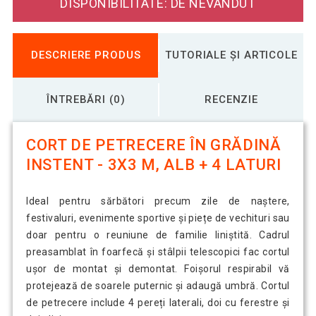
DISPONIBILITATE: DE NEVÂNDUT
DESCRIERE PRODUS
TUTORIALE ȘI ARTICOLE
ÎNTREBĂRI (0)
RECENZIE
CORT DE PETRECERE ÎN GRĂDINĂ
INSTENT - 3X3 M, ALB + 4 LATURI
Ideal pentru sărbători precum zile de naștere,
festivaluri, evenimente sportive și piețe de vechituri sau
doar pentru o reuniune de familie liniștită. Cadrul
preasamblat în foarfecă și stâlpii telescopici fac cortul
ușor de montat și demontat. Foișorul respirabil vă
protejează de soarele puternic și adaugă umbră. Cortul
de petrecere include 4 pereți laterali, doi cu ferestre și