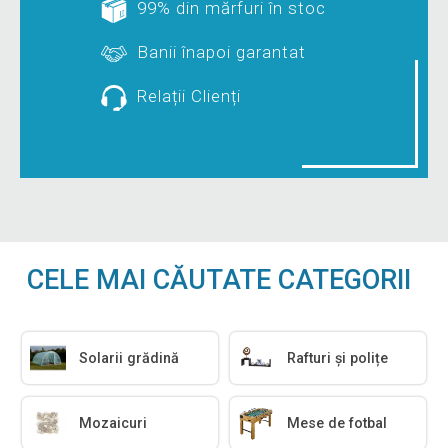
99% din mărfuri în stoc
Banii înapoi garantat
Relații Clienți
CELE MAI CĂUTATE CATEGORII
Solarii grădină
Rafturi și polițe
Mozaicuri
Mese de fotbal