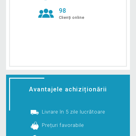
98
Clienți online
Avantajele achiziționării
Livrare în 5 zile lucrătoare
Prețuri favorabile