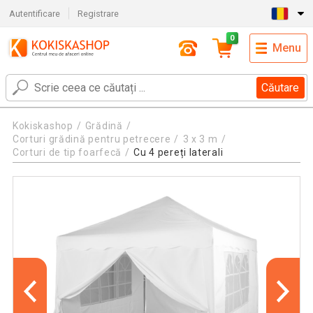
Autentificare
Registrare
0
Menu
Căutare
Kokiskashop
Grădină
Corturi grădină pentru petrecere
3 x 3 m
Corturi de tip foarfecă
Cu 4 pereți laterali