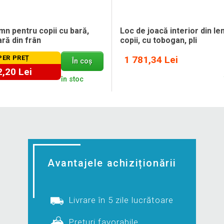
emn pentru copii cu bară,
Loc de joacă interior din l
ară din frân
copii, cu tobogan, pli
PER PREȚ
1 781,34 Lei
În coș
,20 Lei
în stoc
Avantajele achiziționării
Livrare în 5 zile lucrătoare
Prețuri favorabile