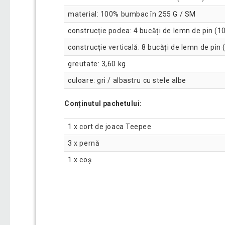
material: 100% bumbac în 255 G / SM
construcție podea: 4 bucăți de lemn de pin (
construcție verticală: 8 bucăți de lemn de pi
greutate: 3,60 kg
culoare: gri / albastru cu stele albe
Conținutul pachetului:
1 x cort de joaca Teepee
3 x pernă
1 x coș