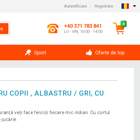
Autentificare
Registrare
0
+40 371 783 841
re
LU - VIN, 10:00 - 14:00
Sport
Oferte de top
 COPII , ALBASTRU / GRI, CU
ranță veți face fericiți fiecare mic indian. Cu cortul
 jucărie.