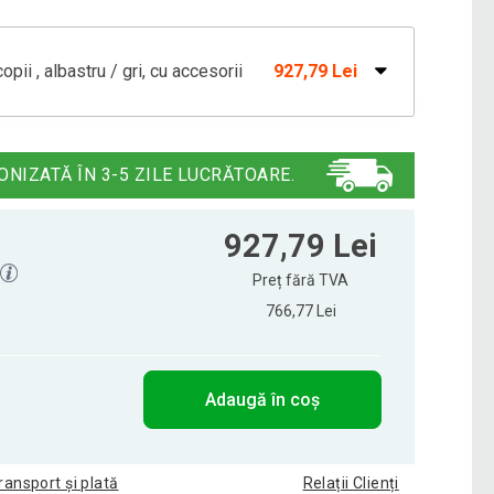
pii , albastru / gri, cu accesorii
927,79 Lei
pii, roz / bej, cu accesorii
966,02 Lei
ONIZATĂ ÎN 3-5 ZILE LUCRĂTOARE.
927,79 Lei
Preț fără TVA
766,77 Lei
Adaugă în coș
ransport și plată
Relații Clienți