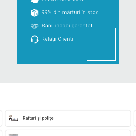
99% din mărfuri în stoc
Banii înapoi garantat
Relații Clienți
Rafturi și polițe