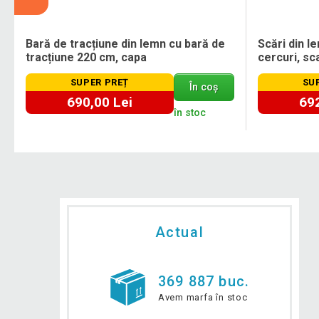
Bară de tracțiune din lemn cu bară de
Scări din l
tracțiune 220 cm, capa
cercuri, sc
SUPER PREȚ
SU
În coș
690,00 Lei
692
în stoc
Actual
369 887 buc.
Avem marfa în stoc