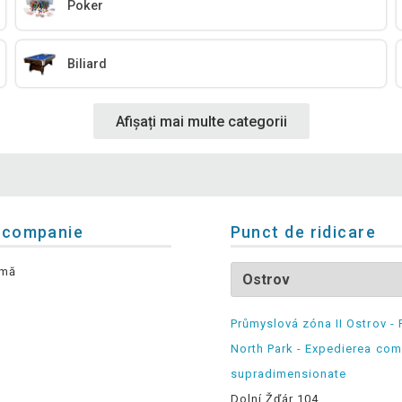
Poker
Biliard
Afișați mai multe categorii
 companie
Punct de ridicare
rmă
Průmyslová zóna II Ostrov - 
North Park - Expedierea com
supradimensionate
Dolní Žďár 104