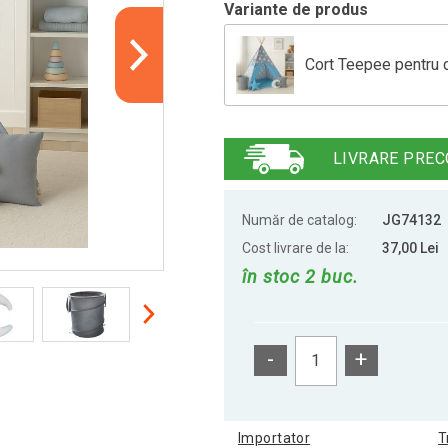
Variante de produs
Cort Teepee pentru co
Cort teepee pentru co
LIVRARE PREC
Număr de catalog:
JG74132
Cost livrare de la:
37,00 Lei
în stoc 2 buc.
-
+
Importator
T