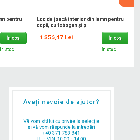
emn pentru
Loc de joacă interior din lemn pentru
copii, cu tobogan și p
1 356,47 Lei
În coș
În coș
în stoc
în stoc
Aveți nevoie de ajutor?
Vă vom sfătui cu privire la selecție
și vă vom răspunde la întrebări
+40 371 783 841
LU - VIN, 10:00 - 14:00