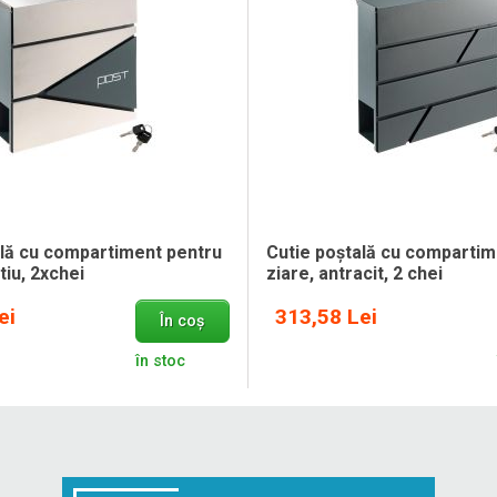
ală cu compartiment pentru
Cutie poștală cu compartim
tiu, 2xchei
ziare, antracit, 2 chei
ei
313,58 Lei
În coș
în stoc