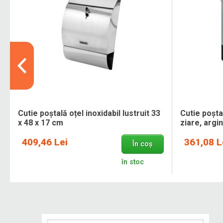
Cutie poștală oțel inoxidabil lustruit 33
Cutie poșt
x 48 x 17 cm
ziare, argin
409,46 Lei
361,08 L
În coș
.
în stoc