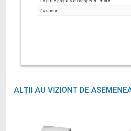
1 x cutie poștală cu acoperiș - maro
2 x cheie
ALȚII AU VIZIONT DE ASEMENE