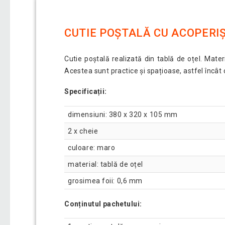
CUTIE POȘTALĂ CU ACOPERI
Cutie poștală realizată din tablă de oțel. Materi
Acestea sunt practice și spațioase, astfel încâ
Specificații:
dimensiuni: 380 x 320 x 105 mm
2 x cheie
culoare: maro
material: tablă de oțel
grosimea foii: 0,6 mm
Conținutul pachetului: