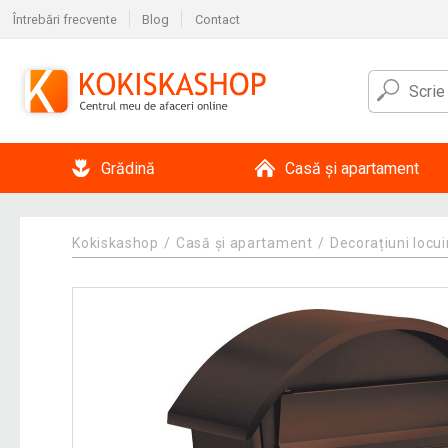
Întrebări frecvente
Blog
Contact
Grădină
Casă și apartament
Kokiskashop
Casă și apartament
Decorațiuni locui