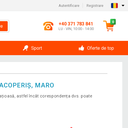
Autentificare
Registrare
0
+40 371 783 841
re
LU - VIN, 10:00 - 14:00
Sport
Oferte de top
 ACOPERIȘ, MARO
pațioasă, astfel încât corespondența dvs. poate