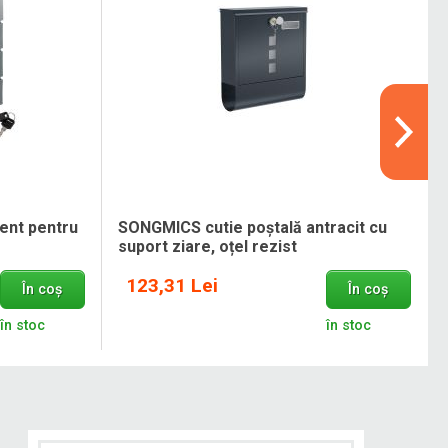
ent pentru
SONGMICS cutie poștală antracit cu
suport ziare, oțel rezist
123,31 Lei
În coș
În coș
în stoc
în stoc