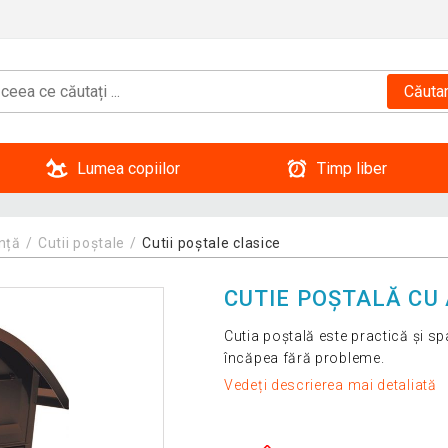
Căuta
Lumea copiilor
Timp liber
nță
Cutii poștale
Cutii poștale clasice
CUTIE POȘTALĂ CU
Cutia poștală este practică și s
încăpea fără probleme.
Vedeți descrierea mai detaliată