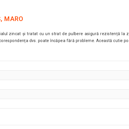
Ș, MARO
alul zincat și tratat cu un strat de pulbere asigură rezistență la zg
t corespondența dvs. poate încăpea fără probleme. Această cutie poș