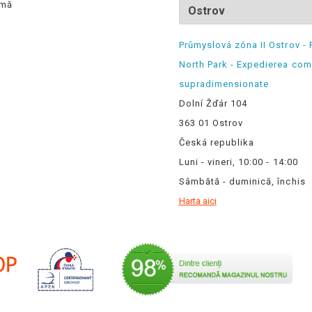
rmă
Průmyslová zóna II Ostrov - 
North Park - Expedierea com
supradimensionate
Dolní Žďár 104
363 01 Ostrov
Česká republika
Luni - vineri, 10:00 - 14:00
Sâmbătă - duminică, închis
Harta aici