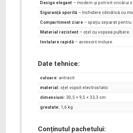
Design elegant
– modern și potrivit oricărui st
Siguranță sporită
– închidere cilindrică cu m
Compartiment ziare
– spațiu separat pentru 
Material rezistent
– oțel cu vopsea pulbere.
Instalare rapidă
– accesorii incluse.
Date tehnice:
culoare:
antracit
material:
oțel vopsit electrostatic
dimensiuni:
30,5 × 9,5 × 33,3 cm
greutate:
1,6 kg
Conținutul pachetului: