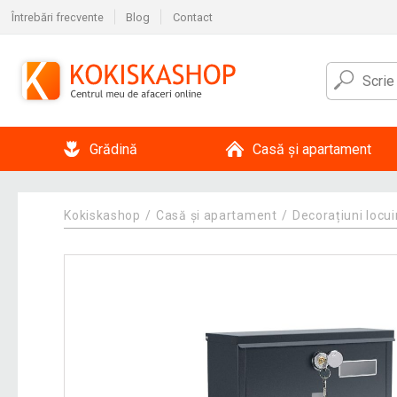
Întrebări frecvente
Blog
Contact
Grădină
Casă și apartament
Kokiskashop
Casă și apartament
Decorațiuni locui