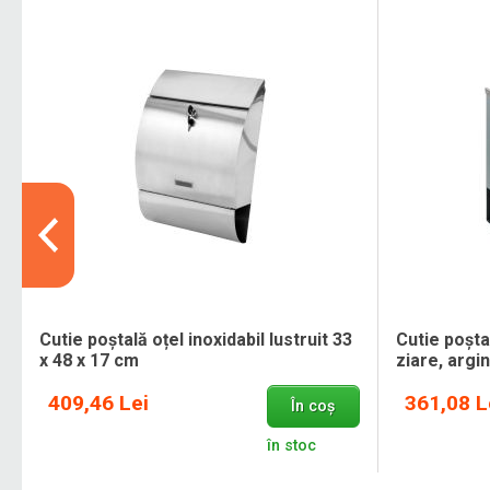
Cutie poștală oțel inoxidabil lustruit 33
Cutie poșt
x 48 x 17 cm
ziare, argin
409,46 Lei
361,08 L
În coș
.
în stoc