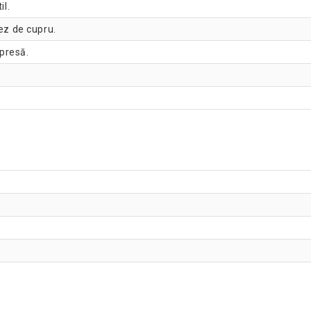
il.
iez de cupru.
presă.