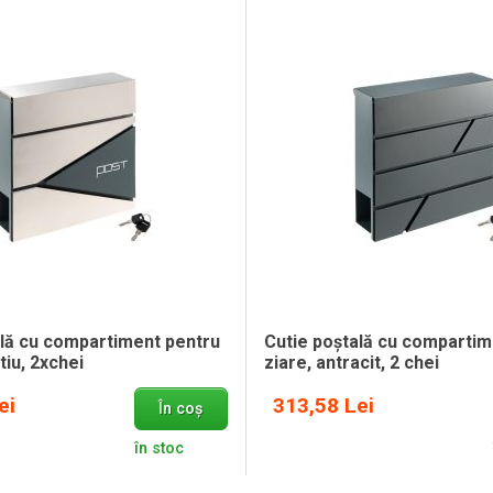
ală cu compartiment pentru
Cutie poștală cu compartim
tiu, 2xchei
ziare, antracit, 2 chei
ei
313,58 Lei
În coș
în stoc