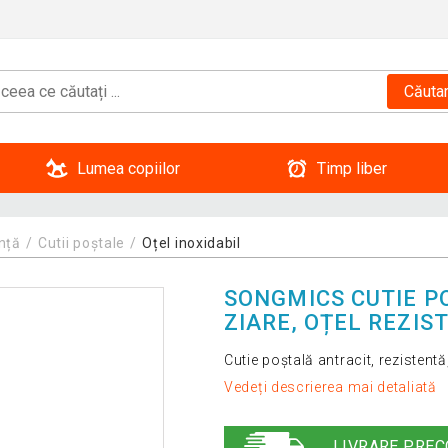
Căuta
Lumea copiilor
Timp liber
nță
Cutii poștale
Oțel inoxidabil
SONGMICS CUTIE P
ZIARE, OȚEL REZIS
Cutie poștală antracit, rezistent
Vedeți descrierea mai detaliată
LIVRARE PREC