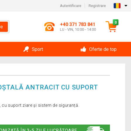
Autentificare
Registrare
0
+40 371 783 841
re
LU - VIN, 10:00 - 14:00
Sport
Oferte de top
OȘTALĂ ANTRACIT CU SUPORT
T
ă, cu suport ziare și sistem de siguranță.
ONIZATĂ ÎN 3-5 ZILE LUCRĂTOARE.