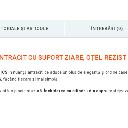
TORIALE ȘI ARTICOLE
ÎNTREBĂRI (0)
TRACIT CU SUPORT ZIARE, OȚEL REZIST
MICS
în nuanță antracit, ce aduce un plus de eleganță și ordine casei
ă, făcând fiecare zi mai simplă.
ezistă la ploaie și uzură.
Închiderea cu cilindru din cupru
protejează 