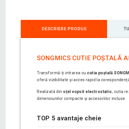
DESCRIERE PRODUS
TU
SONGMICS CUTIE POȘTALĂ AN
Transformă-ți intrarea cu
cutia poștală SONG
oferă vizibilitate și acces rapid la corespondenț
Realizată din
oțel vopsit electrostatic
, cutia r
dimensiunilor compacte și accesoriilor incluse.
TOP 5 avantaje cheie