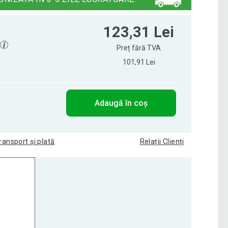
123,31 Lei
1
Preț fără TVA
101,91 Lei
Adaugă în coș
ransport și plată
Relații Clienți