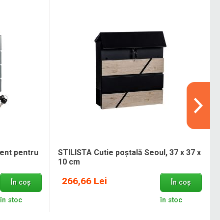
ent pentru
STILISTA Cutie poștală Seoul, 37 x 37 x
10 cm
266,66 Lei
În coș
În coș
în stoc
în stoc