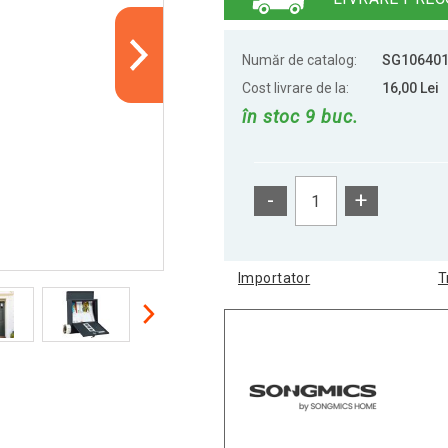
Număr de catalog:
SG10640
Cost livrare de la:
16,00 Lei
în stoc 9 buc.
-
+
Importator
T