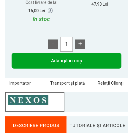
Cost livrare de la:
47,93 Lei
16,00 Lei
în stoc
-
+
Adaugă în coș
Importator
Transport și plată
Relații Clienți
DESCRIERE PRODUS
TUTORIALE ȘI ARTICOLE