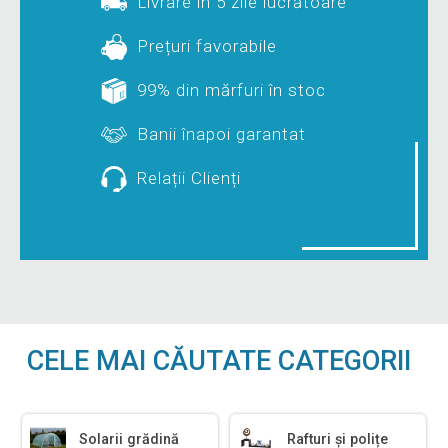
Livrare în 5 zile lucrătoare
Prețuri favorabile
99% din mărfuri în stoc
Banii înapoi garantat
Relații Clienți
CELE MAI CĂUTATE CATEGORII
Solarii grădină
Rafturi și polițe