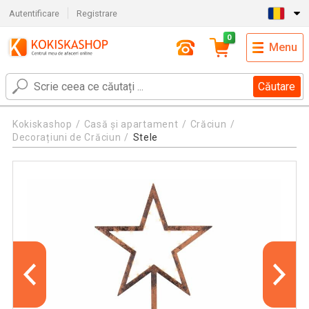
Autentificare
Registrare
0
Menu
Căutare
Kokiskashop
Casă și apartament
Crăciun
Decorațiuni de Crăciun
Stele