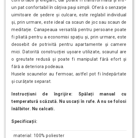
confortabil și elegant, dar poate fi transformată și într-
un pat confortabil în câțiva pași simpli. Oferă o senzație
uimitoare de ședere și culcare, este reglabil individual
și, prin urmare, este ideal ca scaun de joc sau scaun de
meditație. Canapeaua versatilă pentru persoane poate
fi pliată pentru a economisi spațiu și, prin urmare, este
deosebit de potrivită pentru apartamente și camere
mici. Datorită construcției ușoare utilizate, scaunul are
o greutate redusă și poate fi manipulat fără efort și
fără a deteriora podeaua.
Husele scaunelor au fermoar, astfel pot fi îndepărtate
și curățate separat.
Instrucțiuni de îngrijire: Spălați manual cu
temperatură scăzută. Nu uscați în rufe. A nu se folosi
înălbitor. Nu calcati.
Specificații:
material: 100% poliester