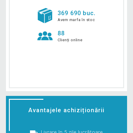
369 690 buc.
Avem marfa în stoc
88
Clienți online
Avantajele achiziționării
Livrare în 5 zile lucrătoare