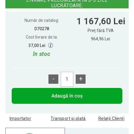
LIVRARE PRECONIZATĂ ÎN 3-5 ZILE
LUCRĂTOARE.
Fotoliu pliant confortabil, 220x60 x
1 167,60 Lei
1 167,60 Lei
14 cm, albastru deschis
Număr de catalog:
D70278
Preț fără TVA
Cost livrare de la:
964,96 Lei
37,00 Lei
în stoc
-
+
Adaugă în coș
Importator
Transport și plată
Relații Clienți