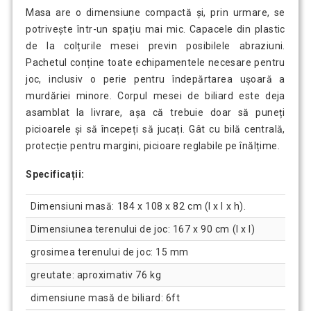
Masa are o dimensiune compactă și, prin urmare, se
potrivește într-un spațiu mai mic. Capacele din plastic
de la colțurile mesei previn posibilele abraziuni.
Pachetul conține toate echipamentele necesare pentru
joc, inclusiv o perie pentru îndepărtarea ușoară a
murdăriei minore. Corpul mesei de biliard este deja
asamblat la livrare, așa că trebuie doar să puneți
picioarele și să începeți să jucați. Gât cu bilă centrală,
protecție pentru margini, picioare reglabile pe înălțime.
Specificații:
Dimensiuni masă: 184 x 108 x 82 cm (l x l x h).
Dimensiunea terenului de joc: 167 x 90 cm (l x l)
grosimea terenului de joc: 15 mm
greutate: aproximativ 76 kg
dimensiune masă de biliard: 6ft