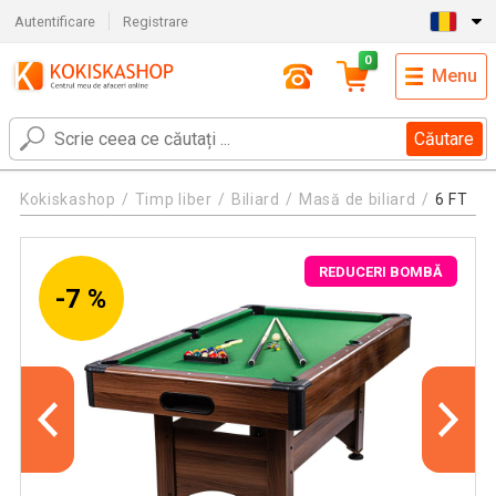
Autentificare
Registrare
0
Menu
Căutare
Kokiskashop
Timp liber
Biliard
Masă de biliard
6 FT
REDUCERI BOMBĂ
-7 %