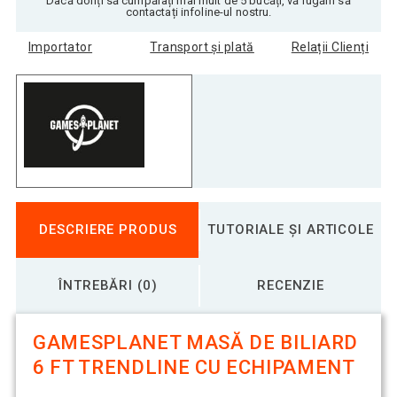
Dacă doriți să cumpărați mai mult de 5 bucăți, vă rugăm să
contactați infoline-ul nostru.
Importator
Transport și plată
Relații Clienți
DESCRIERE PRODUS
TUTORIALE ȘI ARTICOLE
ÎNTREBĂRI (0)
RECENZIE
GAMESPLANET MASĂ DE BILIARD
6 FT TRENDLINE CU ECHIPAMENT