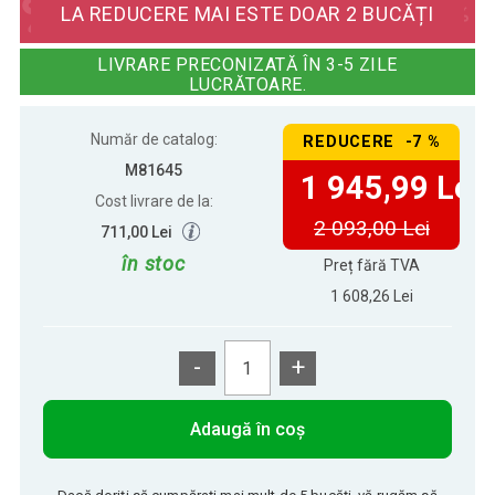
LA REDUCERE MAI ESTE DOAR 2 BUCĂȚI
Masă de biliard 6 ft - cu
LIVRARE PRECONIZATĂ ÎN 3-5 ZILE
2 197,77 Lei
echipament
LUCRĂTOARE.
Număr de catalog:
REDUCERE -7 %
2 093,00 Lei
Masă de biliard 6 ft - cu accesorii
1 945,99 Lei
M81645
1 945,99 Lei
Cost livrare de la:
2 093,00 Lei
711,00 Lei
în stoc
Preț fără TVA
1 608,26 Lei
-
+
Adaugă în coș