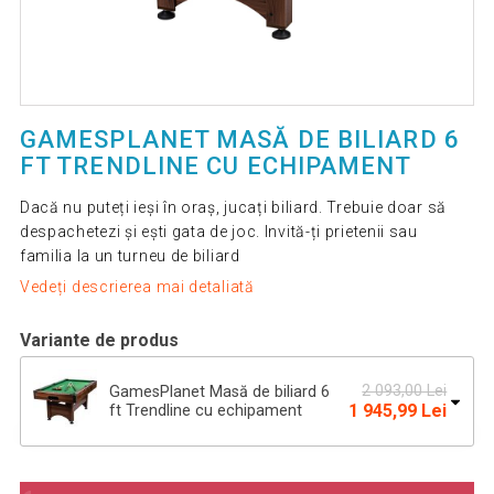
GAMESPLANET MASĂ DE BILIARD 6
FT TRENDLINE CU ECHIPAMENT
Dacă nu puteți ieși în oraș, jucați biliard. Trebuie doar să
despachetezi și ești gata de joc. Invită-ți prietenii sau
familia la un turneu de biliard
Vedeți descrierea mai detaliată
Variante de produs
2 093,00 Lei
GamesPlanet Masă de biliard 6
1 945,99 Lei
ft Trendline cu echipament
Masă de biliard 6 ft - cu
2 138,88 Lei
echipament