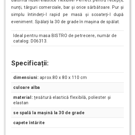
datorită husei elastice flexibile! Perfect pentru recepții,
nunți, târguri comerciale, bar și orice sărbătoare. Pur și
simplu întindeți-l rapid pe masă și scoateți-l după
eveniment. Spălați la 30 de grade în mașina de spălat.
Ideal pentru masa BISTRO de petrecere, număr de
catalog: D06313.
Specificații:
dimensiuni:
aprox.80 x 80 x 110 cm
culoare alba
material:
țesătură elastică flexibilă, poliester și
elastan
se spală la mașină la 30 de grade
capete întărite