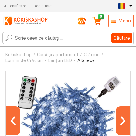
Autentificare
Registrare
0
Menu
Căutare
Kokiskashop
Casă și apartament
Crăciun
Lumini de Crăciun
Lanțuri LED
Alb rece