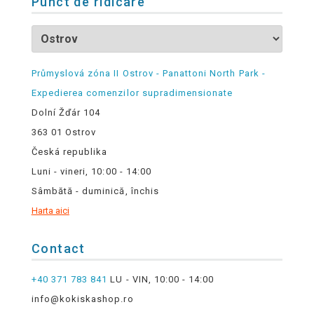
Punct de ridicare
Průmyslová zóna II Ostrov - Panattoni North Park -
Expedierea comenzilor supradimensionate
Dolní Žďár 104
363 01 Ostrov
Česká republika
Luni - vineri, 10:00 - 14:00
Sâmbătă - duminică, închis
Harta aici
Contact
+40 371 783 841
LU - VIN, 10:00 - 14:00
info@kokiskashop.ro