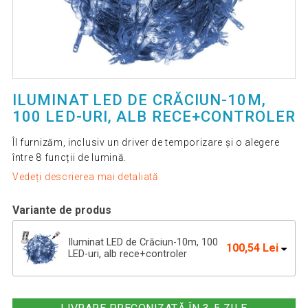
ILUMINAT LED DE CRĂCIUN-10M,
100 LED-URI, ALB RECE+CONTROLER
Îl furnizăm, inclusiv un driver de temporizare și o alegere
între 8 funcții de lumină.
Vedeți descrierea mai detaliată
Variante de produs
Iluminat LED de Crăciun-10m, 100
100,54 Lei
LED-uri, alb rece+controler
Iluminat LED de Crăciun - 40 m, 400
219,16 Lei
LED, alb rece+controler