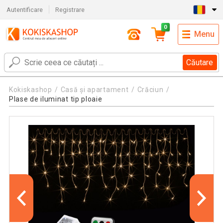
Autentificare
Registrare
0
Menu
Căutare
Kokiskashop
Casă și apartament
Crăciun
Plase de iluminat tip ploaie