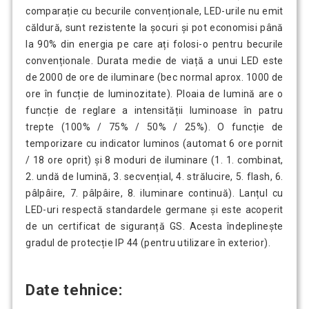
comparație cu becurile convenționale, LED-urile nu emit
căldură, sunt rezistente la șocuri și pot economisi până
la 90% din energia pe care ați folosi-o pentru becurile
convenționale. Durata medie de viață a unui LED este
de 2000 de ore de iluminare (bec normal aprox. 1000 de
ore în funcție de luminozitate). Ploaia de lumină are o
funcție de reglare a intensității luminoase în patru
trepte (100% / 75% / 50% / 25%). O funcție de
temporizare cu indicator luminos (automat 6 ore pornit
/ 18 ore oprit) și 8 moduri de iluminare (1. 1. combinat,
2. undă de lumină, 3. secvențial, 4. strălucire, 5. flash, 6.
pâlpâire, 7. pâlpâire, 8. iluminare continuă). Lanțul cu
LED-uri respectă standardele germane și este acoperit
de un certificat de siguranță GS. Acesta îndeplinește
gradul de protecție IP 44 (pentru utilizare în exterior).
Date tehnice: