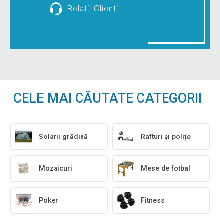
Relații Clienți
CELE MAI CĂUTATE CATEGORII
Solarii grădină
Rafturi și polițe
Mozaicuri
Mese de fotbal
Poker
Fitness