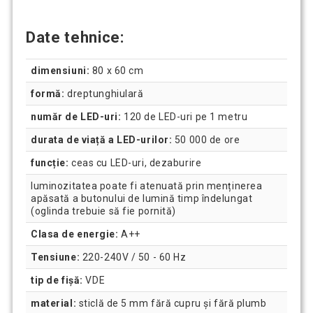
Date tehnice:
dimensiuni:
80 x 60 cm
formă:
dreptunghiulară
număr de LED-uri:
120 de LED-uri pe 1 metru
durata de viață a LED-urilor:
50 000 de ore
funcție:
ceas cu LED-uri, dezaburire
luminozitatea poate fi atenuată prin menținerea
apăsată a butonului de lumină timp îndelungat
(oglinda trebuie să fie pornită)
Clasa de energie:
A++
Tensiune:
220-240V / 50 - 60 Hz
tip de fișă:
VDE
material:
sticlă de 5 mm fără cupru și fără plumb