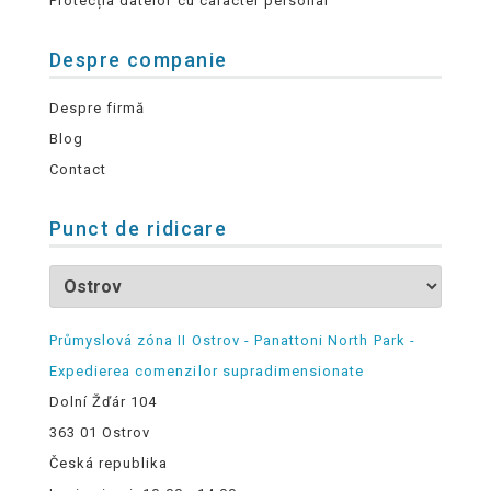
Protecția datelor cu caracter personal
Despre companie
Despre firmă
Blog
Contact
Punct de ridicare
Průmyslová zóna II Ostrov - Panattoni North Park -
Expedierea comenzilor supradimensionate
Dolní Žďár 104
363 01 Ostrov
Česká republika