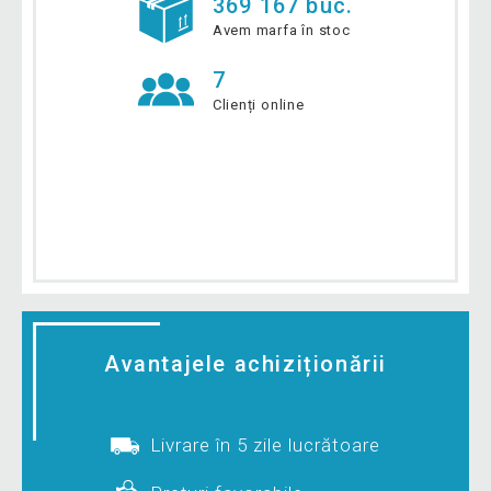
369 167 buc.
Avem marfa în stoc
7
Clienți online
Avantajele achiziționării
Livrare în 5 zile lucrătoare