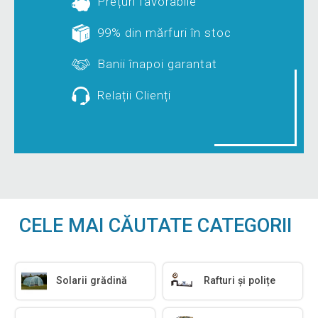
Prețuri favorabile
99% din mărfuri în stoc
Banii înapoi garantat
Relații Clienți
CELE MAI CĂUTATE CATEGORII
Solarii grădină
Rafturi și polițe