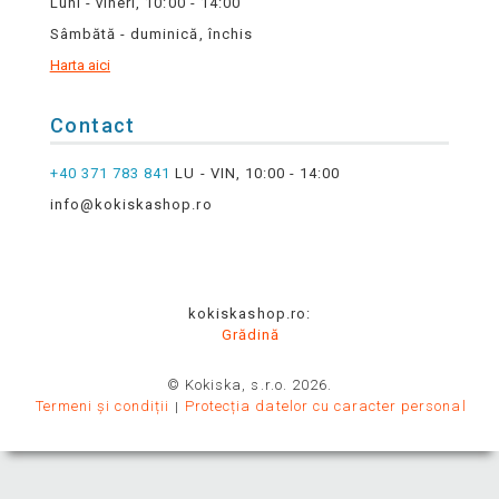
Luni - vineri, 10:00 - 14:00
Sâmbătă - duminică, închis
Harta aici
Contact
+40 371 783 841
LU - VIN, 10:00 - 14:00
info@kokiskashop.ro
kokiskashop.ro:
Grădină
© Kokiska, s.r.o. 2026.
Termeni și condiții
Protecția datelor cu caracter personal