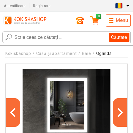
Autentificare
Registrare
0
Menu
Căutare
Kokiskashop
Casă și apartament
Baie
Oglindă