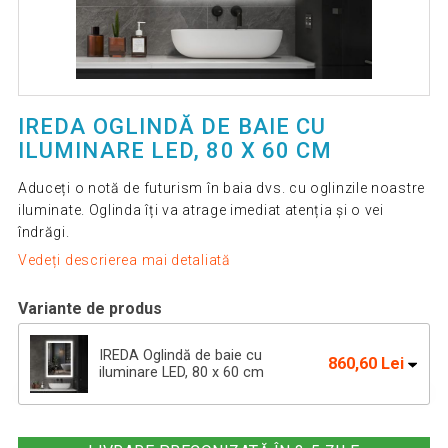
IREDA OGLINDĂ DE BAIE CU
ILUMINARE LED, 80 X 60 CM
Aduceți o notă de futurism în baia dvs. cu oglinzile noastre
iluminate. Oglinda îți va atrage imediat atenția și o vei
îndrăgi.
Vedeți descrierea mai detaliată
Variante de produs
IREDA Oglindă de baie cu
860,60 Lei
iluminare LED, 80 x 60 cm
1 187,00 Lei
IREDA Oglindă de baie cu iluminare,
985,00 Lei
80x60cm, difuzor