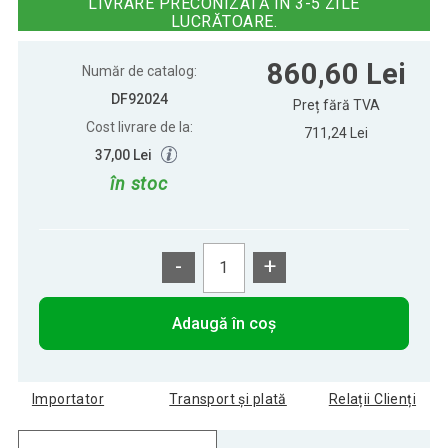
LIVRARE PRECONIZATĂ ÎN 3-5 ZILE
LUCRĂTOARE.
860,60 Lei
Număr de catalog:
DF92024
Preț fără TVA
Cost livrare de la:
711,24 Lei
37,00 Lei
în stoc
-
+
Adaugă în coș
Importator
Transport și plată
Relații Clienți