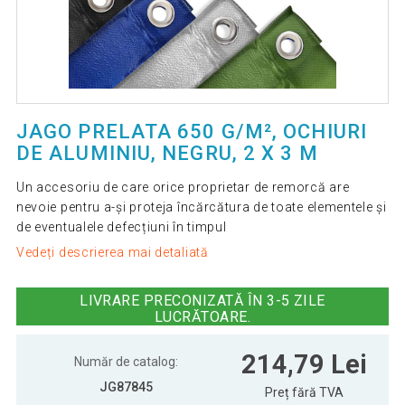
JAGO PRELATA 650 G/M², OCHIURI
DE ALUMINIU, NEGRU, 2 X 3 M
Un accesoriu de care orice proprietar de remorcă are
nevoie pentru a-și proteja încărcătura de toate elementele și
de eventualele defecțiuni în timpul
Vedeți descrierea mai detaliată
LIVRARE PRECONIZATĂ ÎN 3-5 ZILE
LUCRĂTOARE.
214,79 Lei
Număr de catalog:
JG87845
Preț fără TVA