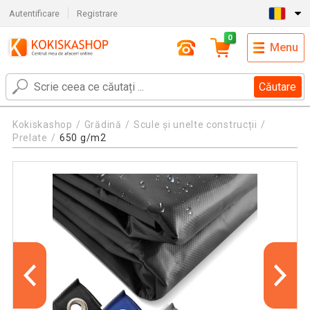
Autentificare
Registrare
0
Menu
Căutare
Kokiskashop
Grădină
Scule și unelte construcții
Prelate
650 g/m2