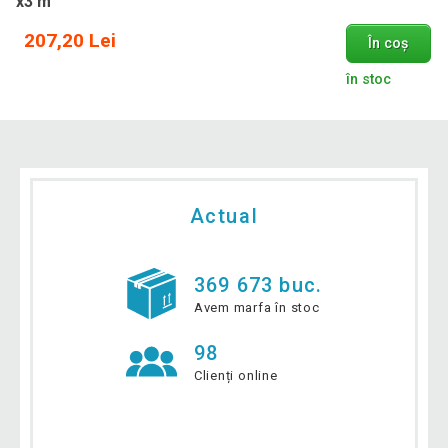
x3 m
207,20 Lei
În coș
în stoc
Actual
369 673 buc.
Avem marfa în stoc
98
Clienți online