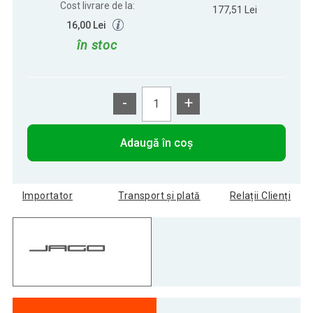
Cost livrare de la:
177,51 Lei
16,00 Lei
în stoc
-
+
Adaugă în coș
Importator
Transport și plată
Relații Clienți