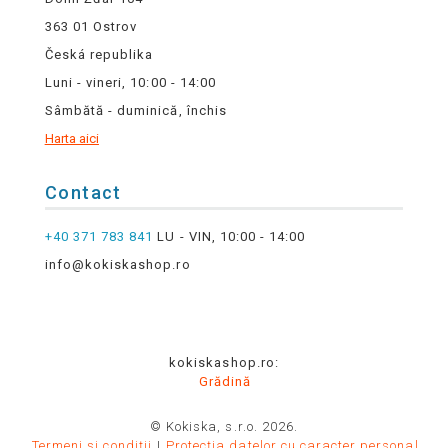
363 01 Ostrov
Česká republika
Luni - vineri, 10:00 - 14:00
Sâmbătă - duminică, închis
Harta aici
Contact
+40 371 783 841
LU - VIN, 10:00 - 14:00
info@kokiskashop.ro
kokiskashop.ro:
Grădină
© Kokiska, s.r.o. 2026.
Termeni și condiții
Protecția datelor cu caracter personal