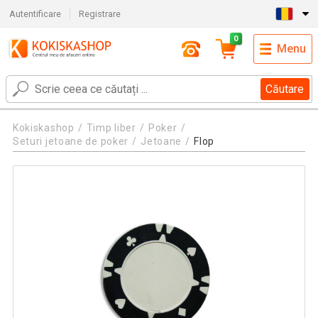
Autentificare
Registrare
0
Menu
Căutare
Kokiskashop
Timp liber
Poker
Seturi jetoane de poker
Jetoane
Flop