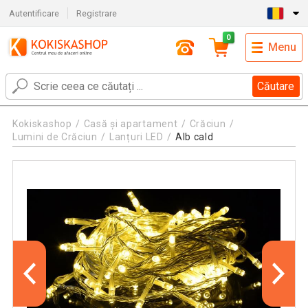
Autentificare
Registrare
0
Menu
Căutare
Kokiskashop
Casă și apartament
Crăciun
Lumini de Crăciun
Lanțuri LED
Alb cald