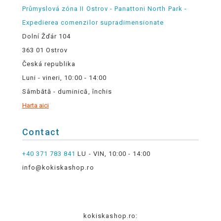
Průmyslová zóna II Ostrov - Panattoni North Park -
Expedierea comenzilor supradimensionate
Dolní Žďár 104
363 01 Ostrov
Česká republika
Luni - vineri, 10:00 - 14:00
Sâmbătă - duminică, închis
Harta aici
Contact
+40 371 783 841
LU - VIN, 10:00 - 14:00
info@kokiskashop.ro
kokiskashop.ro: