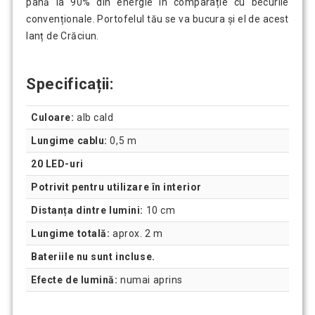
până la 90% din energie în comparație cu becurile
convenționale. Portofelul tău se va bucura și el de acest
lanț de Crăciun.
Specificații:
Culoare:
alb cald
Lungime cablu:
0,5 m
20 LED-uri
Potrivit pentru utilizare în interior
Distanța dintre lumini:
10 cm
Lungime totală:
aprox. 2 m
Bateriile nu sunt incluse.
Efecte de lumină:
numai aprins