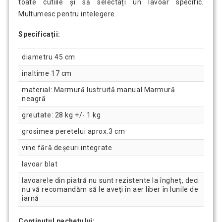
toate cutiile și să selectați un lavoar specific.
Multumesc pentru intelegere.
Specificații:
diametru 45 cm
inaltime 17 cm
material: Marmură lustruită manual Marmură
neagră
greutate: 28 kg +/- 1 kg
grosimea peretelui aprox.3 cm
vine fără deșeuri integrate
lavoar blat
lavoarele din piatră nu sunt rezistente la îngheț, deci
nu vă recomandăm să le aveți în aer liber în lunile de
iarnă
Conținutul pachetului: