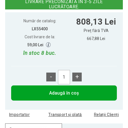
LIVRARE PRECONIZATĂ ÎN 3-5 ZILE
LUCRĂTOARE.
808,13 Lei
Număr de catalog:
LX55400
Preț fără TVA
Cost livrare de la:
667,88 Lei
59,00 Lei
în stoc 8 buc.
-
+
Adaugă în coș
Importator
Transport și plată
Relații Clienți