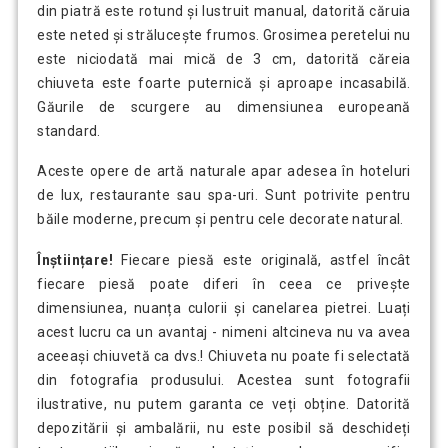
din piatră este rotund și lustruit manual, datorită căruia
este neted și strălucește frumos. Grosimea peretelui nu
este niciodată mai mică de 3 cm, datorită căreia
chiuveta este foarte puternică și aproape incasabilă.
Găurile de scurgere au dimensiunea europeană
standard.
Aceste opere de artă naturale apar adesea în hoteluri
de lux, restaurante sau spa-uri. Sunt potrivite pentru
băile moderne, precum și pentru cele decorate natural.
Înștiințare!
Fiecare piesă este originală, astfel încât
fiecare piesă poate diferi în ceea ce privește
dimensiunea, nuanța culorii și canelarea pietrei. Luați
acest lucru ca un avantaj - nimeni altcineva nu va avea
aceeași chiuvetă ca dvs.! Chiuveta nu poate fi selectată
din fotografia produsului. Acestea sunt fotografii
ilustrative, nu putem garanta ce veți obține. Datorită
depozitării și ambalării, nu este posibil să deschideți