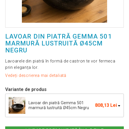
LAVOAR DIN PIATRĂ GEMMA 501
MARMURĂ LUSTRUITĂ Ø45CM
NEGRU
Lavoarele din piatră în formă de castron te vor fermeca
prin eleganța lor.
Vedeți descrierea mai detaliată
Variante de produs
Lavoar din piatră Gemma 501
808,13 Lei
marmură lustruită Ø45cm Negru
Lavoar din piatră Gemma 501,
633,39 Lei
marmură lustruită Ø40 cm, Negru