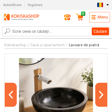
Autentificare
Registrare
0
Menu
Căutare
Kokiskashop
Casă și apartament
Lavoare de piatră