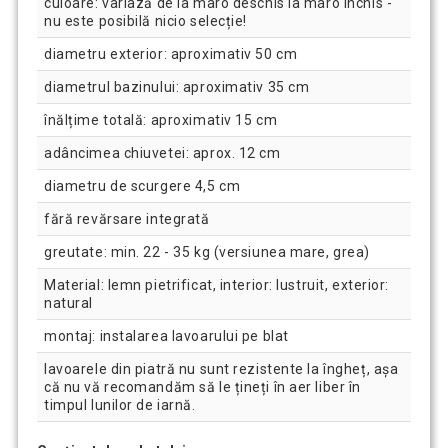
culoare: variază de la maro deschis la maro închis -
nu este posibilă nicio selecție!
diametru exterior: aproximativ 50 cm
diametrul bazinului: aproximativ 35 cm
înălțime totală: aproximativ 15 cm
adâncimea chiuvetei: aprox. 12 cm
diametru de scurgere 4,5 cm
fără revărsare integrată
greutate: min. 22 - 35 kg (versiunea mare, grea)
Material: lemn pietrificat, interior: lustruit, exterior:
natural
montaj: instalarea lavoarului pe blat
lavoarele din piatră nu sunt rezistente la îngheț, așa
că nu vă recomandăm să le țineți în aer liber în
timpul lunilor de iarnă.