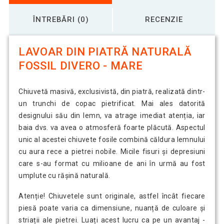
ÎNTREBĂRI (0)
RECENZIE
LAVOAR DIN PIATRĂ NATURALĂ
FOSSIL DIVERO - MARE
Chiuvetă masivă, exclusivistă, din piatră, realizată dintr-
un trunchi de copac pietrificat. Mai ales datorită
designului său din lemn, va atrage imediat atenția, iar
baia dvs. va avea o atmosferă foarte plăcută. Aspectul
unic al acestei chiuvete fosile combină căldura lemnului
cu aura rece a pietrei nobile. Micile fisuri și depresiuni
care s-au format cu milioane de ani în urmă au fost
umplute cu rășină naturală.
Atenție! Chiuvetele sunt originale, astfel încât fiecare
piesă poate varia ca dimensiune, nuanță de culoare și
striații ale pietrei. Luați acest lucru ca pe un avantaj -