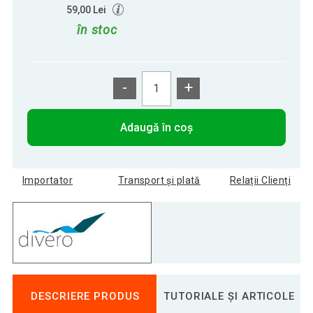
59,00 Lei
în stoc
-
+
Adaugă în coș
Importator
Transport și plată
Relații Clienți
DESCRIERE PRODUS
TUTORIALE ȘI ARTICOLE