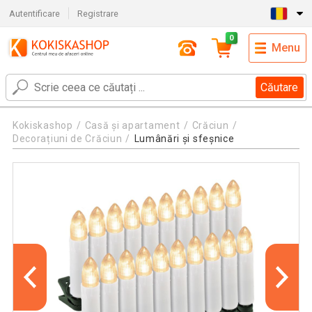
Autentificare
Registrare
0
Menu
Căutare
Kokiskashop
Casă și apartament
Crăciun
Decorațiuni de Crăciun
Lumânări și sfeșnice