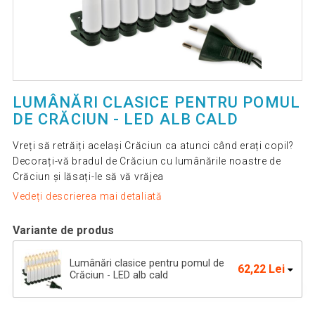
LUMÂNĂRI CLASICE PENTRU POMUL
DE CRĂCIUN - LED ALB CALD
Vreți să retrăiți același Crăciun ca atunci când erați copil?
Decorați-vă bradul de Crăciun cu lumânările noastre de
Crăciun și lăsați-le să vă vrăjea
Vedeți descrierea mai detaliată
Variante de produs
Lumânări clasice pentru pomul de
62,22 Lei
Crăciun - LED alb cald
85,39 Lei
Lumânări de Crăciun cu 30 LED-uri