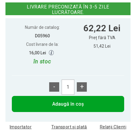
LIVRARE PRECONIZATĂ ÎN 3-5 ZILE
LUCRĂTOARE.
62,22 Lei
Număr de catalog:
D05960
Preț fără TVA
Cost livrare de la:
51,42 Lei
16,00 Lei
în stoc
-
+
Adaugă în coș
Importator
Transport și plată
Relații Clienți