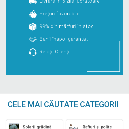
Livrare în 5 zile lucrătoare
Prețuri favorabile
99% din mărfuri în stoc
Banii înapoi garantat
Relații Clienți
CELE MAI CĂUTATE CATEGORII
Solarii grădină
Rafturi și polițe