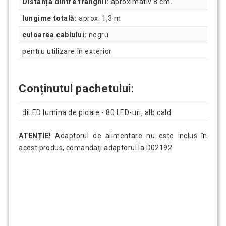
Distanța dintre frânghii:
aproximativ 8 cm.
lungime totală:
aprox. 1,3 m
culoarea cablului:
negru
pentru utilizare în exterior
Conținutul pachetului:
diLED lumina de ploaie - 80 LED-uri, alb cald
ATENȚIE!
Adaptorul de alimentare nu este inclus în
acest produs, comandați adaptorul la D02192.