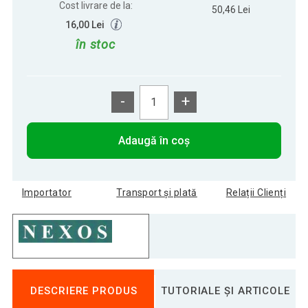
Cost livrare de la:
50,46 Lei
16,00 Lei
în stoc
-
+
Adaugă în coș
Importator
Transport și plată
Relații Clienți
DESCRIERE PRODUS
TUTORIALE ȘI ARTICOLE