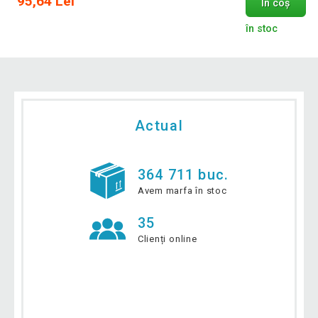
95,64 Lei
În coș
în stoc
Actual
364 711 buc.
Avem marfa în stoc
35
Clienți online