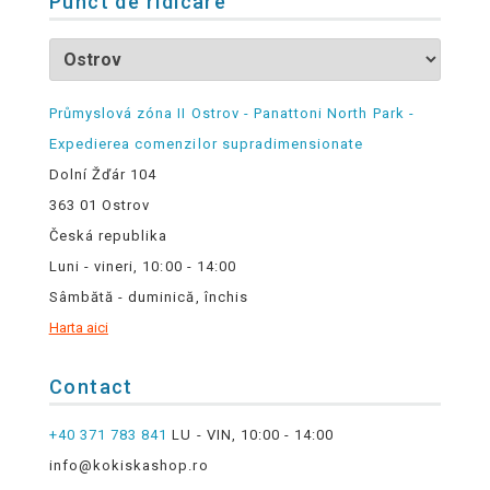
Punct de ridicare
Průmyslová zóna II Ostrov - Panattoni North Park -
Expedierea comenzilor supradimensionate
Dolní Žďár 104
363 01 Ostrov
Česká republika
Luni - vineri, 10:00 - 14:00
Sâmbătă - duminică, închis
Harta aici
Contact
+40 371 783 841
LU - VIN, 10:00 - 14:00
info@kokiskashop.ro