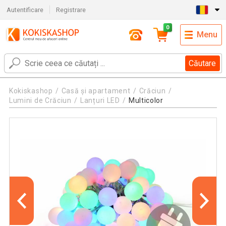
Autentificare
Registrare
0
Menu
Căutare
Kokiskashop
Casă și apartament
Crăciun
Lumini de Crăciun
Lanțuri LED
Multicolor