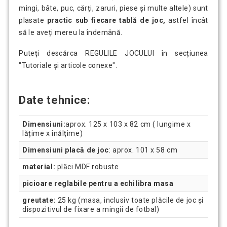
mingi, bâte, puc, cărți, zaruri, piese și multe altele) sunt
plasate
practic sub fiecare tablă de joc,
astfel încât
să le aveți mereu la îndemână.
Puteți descărca REGULILE JOCULUI în secțiunea
"Tutoriale și articole conexe".
Date tehnice:
Dimensiuni:
aprox. 125 x 103 x 82 cm ( lungime x
lățime x înălțime)
Dimensiuni placă de joc
: aprox. 101 x 58 cm
material:
plăci MDF robuste
picioare reglabile pentru a echilibra masa
greutate:
25 kg (masa, inclusiv toate plăcile de joc și
dispozitivul de fixare a mingii de fotbal)