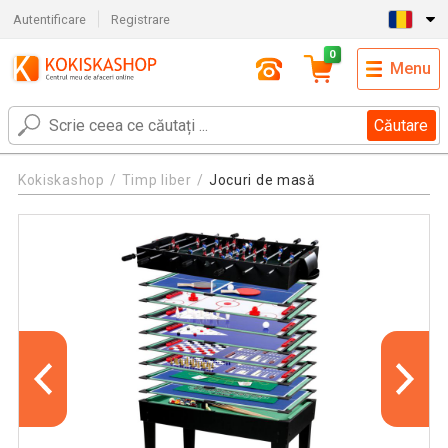
Autentificare
Registrare
0
Menu
Căutare
Kokiskashop
Timp liber
Jocuri de masă