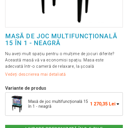
MASĂ DE JOC MULTIFUNCȚIONALĂ
15 ÎN 1 - NEAGRĂ
Nu aveți mult spațiu pentru o mulțime de jocuri diferite?
Această masă vă va economisi spațiu. Masa este
adecvată într-o cameră de relaxare, la școală
Vedeți descrierea mai detaliată
Variante de produs
Masă de joc multifuncțională 15
1 270,35 Lei
în 1 - neagră
Masă de jocuri multifuncțională 15
1 158,42 Lei
în 1 - maro închis