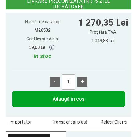
LIVRARE PRECONIZATĂ ÎN 3-5 ZILE
LUCRĂTOARE.
Masă multifuncțională de jocuri 15
1 268,91 Lei
1 270,35 Lei
în 1 - maro
Număr de catalog:
M26502
Preț fără TVA
Cost livrare de la:
1 049,88 Lei
59,00 Lei
în stoc
-
+
Adaugă în coș
Importator
Transport și plată
Relații Clienți