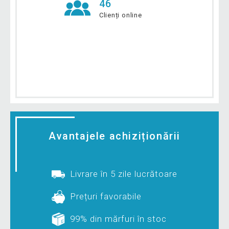
46
Clienți online
Avantajele achiziționării
Livrare în 5 zile lucrătoare
Prețuri favorabile
99% din mărfuri în stoc