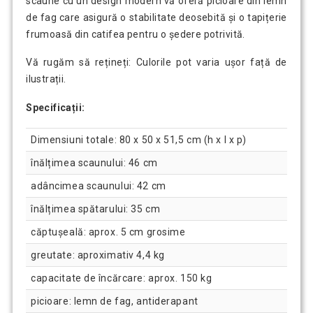
scaune cu un design modern vă oferă picioare din lemn
de fag care asigură o stabilitate deosebită și o tapițerie
frumoasă din catifea pentru o ședere potrivită.
Vă rugăm să rețineți: Culorile pot varia ușor față de
ilustrații.
Specificații:
Dimensiuni totale: 80 x 50 x 51,5 cm (h x l x p)
înălțimea scaunului: 46 cm
adâncimea scaunului: 42 cm
înălțimea spătarului: 35 cm
căptușeală: aprox. 5 cm grosime
greutate: aproximativ 4,4 kg
capacitate de încărcare: aprox. 150 kg
picioare: lemn de fag, antiderapant