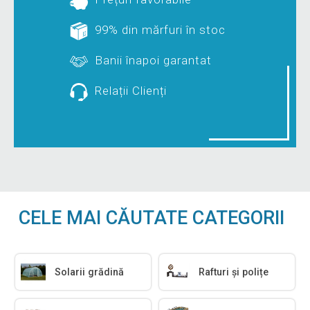
99% din mărfuri în stoc
Banii înapoi garantat
Relații Clienți
CELE MAI CĂUTATE CATEGORII
Solarii grădină
Rafturi și polițe