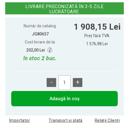
1 568,99 Lei
picioare lemn fag, 80x50
LIVRARE PRECONIZATĂ ÎN 3-5 ZILE
LUCRĂTOARE.
1 908,15 Lei
Număr de catalog:
JG80657
Preț fără TVA
Cost livrare de la:
1 576,98 Lei
202,00 Lei
în stoc 2 buc.
-
+
Adaugă în coș
Importator
Transport și plată
Relații Clienți