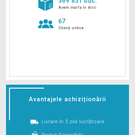
369 851 buc.
Avem marfa în stoc
67
Clienți online
Avantajele achiziționării
Livrare în 5 zile lucrătoare
Prețuri favorabile