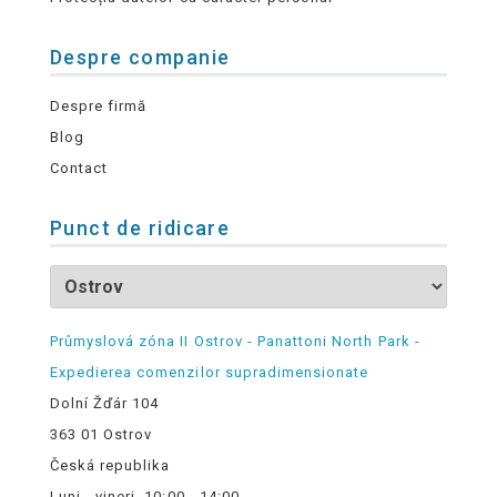
Despre companie
Despre firmă
Blog
Contact
Punct de ridicare
Průmyslová zóna II Ostrov - Panattoni North Park -
Expedierea comenzilor supradimensionate
Dolní Žďár 104
363 01 Ostrov
Česká republika
Luni - vineri, 10:00 - 14:00