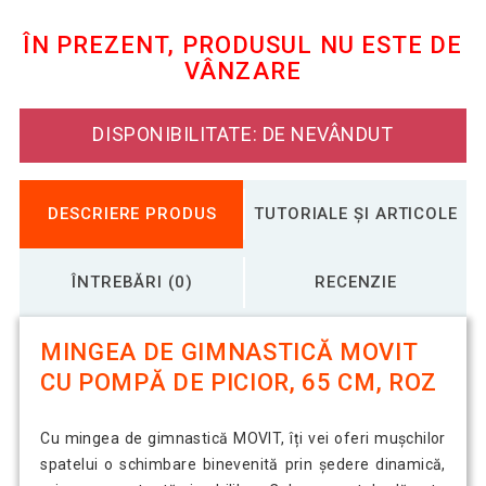
pompă de picior, 65 cm, gri
ÎN PREZENT, PRODUSUL NU ESTE DE
VÂNZARE
Minge de gimnastică MOVIT cu
93,85 Lei
pompă de picior, 65 cm, neagră
DISPONIBILITATE: DE NEVÂNDUT
Mingea gimnastică cu pompă de
90,31 Lei
picior MOVIT , 65 cm,violet
DESCRIERE PRODUS
TUTORIALE ȘI ARTICOLE
ÎNTREBĂRI (0)
RECENZIE
MINGEA DE GIMNASTICĂ MOVIT
CU POMPĂ DE PICIOR, 65 CM, ROZ
Cu mingea de gimnastică MOVIT, îți vei oferi mușchilor
spatelui o schimbare binevenită prin ședere dinamică,