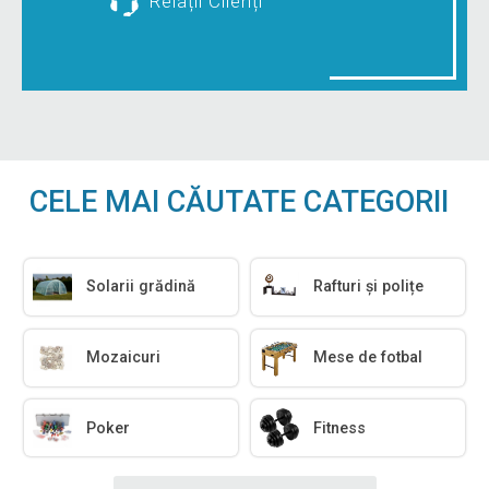
Relații Clienți
CELE MAI CĂUTATE CATEGORII
Solarii grădină
Rafturi și polițe
Mozaicuri
Mese de fotbal
Poker
Fitness