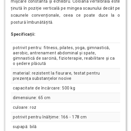
mișcare constantă și echilibru. Coloana vertebrală este
ținută în poziție verticală pe mingea scaunului decât pe
scaunele convenționale, ceea ce poate duce la o
postură îmbunătățită.
Specificații:
potrivit pentru: fitness, pilates, yoga, gimnastică,
aerobic, antrenament abdominal și spate,
gimnastică de sarcină, fizioterapie, reabilitare și ca
o ședere plăcută
material: rezistent la fisurare, testat pentru
prezența substanțelor nocive
capacitate de încărcare: 500 kg
dimensiune: 65 cm
culoare: roz
potrivit pentru înălțime: 166 - 178 cm
supapă: bilă