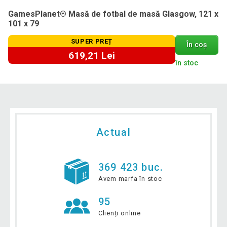
GamesPlanet® Masă de fotbal de masă Glasgow, 121 x
101 x 79
SUPER PREȚ
În coș
619,21 Lei
în stoc
Actual
369 423 buc.
Avem marfa în stoc
95
Clienți online