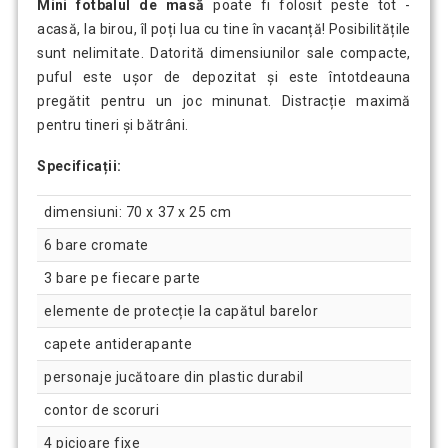
Mini fotbalul de masă
poate fi folosit peste tot -
acasă, la birou, îl poți lua cu tine în vacanță! Posibilitățile
sunt nelimitate. Datorită dimensiunilor sale compacte,
puful este ușor de depozitat și este întotdeauna
pregătit pentru un joc minunat. Distracție maximă
pentru tineri și bătrâni.
Specificații:
dimensiuni: 70 x 37 x 25 cm
6 bare cromate
3 bare pe fiecare parte
elemente de protecție la capătul barelor
capete antiderapante
personaje jucătoare din plastic durabil
contor de scoruri
4 picioare fixe