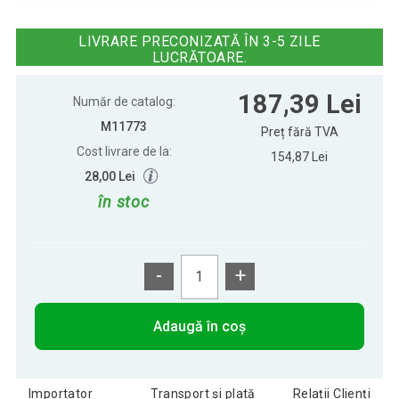
Mini fotbal de masă cu picioare și
189,43 Lei
imprimeu - 70x37x25 cm
LIVRARE PRECONIZATĂ ÎN 3-5 ZILE
LUCRĂTOARE.
Mini fotbal de masă cu picioare, 70 x
176,47 Lei
187,39 Lei
37 x 25 cm, întunecat
Număr de catalog:
M11773
Preț fără TVA
Cost livrare de la:
Mini fotbal de masă cu picioare, 70 x
154,87 Lei
186,36 Lei
37 x 25 cm, negru
28,00 Lei
în stoc
-
+
Adaugă în coș
Importator
Transport și plată
Relații Clienți