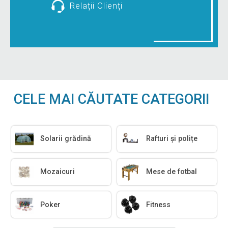
Relații Clienți
CELE MAI CĂUTATE CATEGORII
Solarii grădină
Rafturi și polițe
Mozaicuri
Mese de fotbal
Poker
Fitness