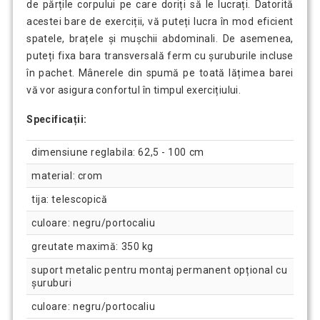
de părțile corpului pe care doriți să le lucrați. Datorită
acestei bare de exerciții, vă puteți lucra în mod eficient
spatele, brațele și mușchii abdominali. De asemenea,
puteți fixa bara transversală ferm cu șuruburile incluse
în pachet. Mânerele din spumă pe toată lățimea barei
vă vor asigura confortul în timpul exercițiului.
Specificații:
dimensiune reglabila: 62,5 - 100 cm
material: crom
tija: telescopică
culoare: negru/portocaliu
greutate maximă: 350 kg
suport metalic pentru montaj permanent opțional cu
șuruburi
culoare: negru/portocaliu