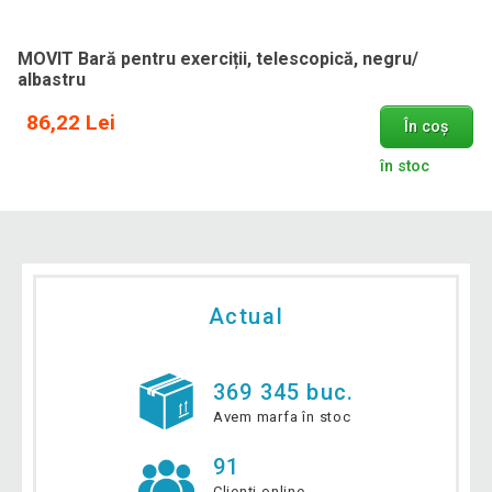
MOVIT Bară pentru exerciții, telescopică, negru/
albastru
86,22 Lei
În coș
în stoc
Actual
369 345 buc.
Avem marfa în stoc
91
Clienți online