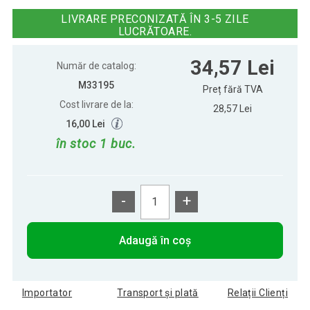
86,22 Lei
telescopică, negru/ albastru
LIVRARE PRECONIZATĂ ÎN 3-5 ZILE
LUCRĂTOARE.
34,57 Lei
Număr de catalog:
M33195
Preț fără TVA
Cost livrare de la:
28,57 Lei
16,00 Lei
în stoc 1 buc.
-
+
Adaugă în coș
Importator
Transport și plată
Relații Clienți