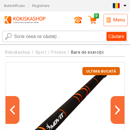
Autentificare
Registrare
0
Menu
Căutare
Kokiskashop
Sport
Fitness
Bare de exerciții
ULTIMA BUCATĂ