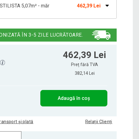
l STILISTA 5,07m² - măr
462,39 Lei
STILISTA 5,07 m2 - stejar
462,39 Lei
ONIZATĂ ÎN 3-5 ZILE LUCRĂTOARE.
STILISTA 5,07 m2 - stejar alb
462,39 Lei
462,39 Lei
Preț fără TVA
382,14 Lei
STILISTA 5,07 m2 - stejar deschis
462,39 Lei
Adaugă în coș
STILISTA 5,07 m2 - stejar negru
462,39 Lei
ransport și plată
Relații Clienți
 STILISTA 5,07 m2 - nuc roșu-maro
462,39 Lei