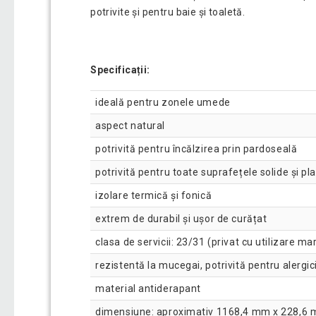
potrivite și pentru baie și toaletă.
Specificații:
ideală pentru zonele umede
aspect natural
potrivită pentru încălzirea prin pardoseală
potrivită pentru toate suprafețele solide și pl
izolare termică și fonică
extrem de durabil și ușor de curățat
clasa de servicii: 23/31 (privat cu utilizare 
rezistentă la mucegai, potrivită pentru alergici
material antiderapant
dimensiune: aproximativ 1168,4 mm x 228,6