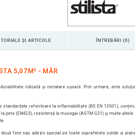
Pardoseală de vinil 
Pardoseală de vinil
TORIALE ȘI ARTICOLE
ÎNTREBĂRI (0)
Pardoseală din vinil
STA 5,07M² - MĂR
Pardoseală din vinil
durabilitate ridicată și instalare ușoară. Prin urmare, este soluț
e standardele referitoare la inflamabilitate (BS EN 13501), conțin
Pardoseală din vinil
 la pete (EN423), rezistență la mucegai (ASTM G21) și multe altele
le.
ouă fețe sau adeziv special pe toate suprafețele solide și plane. 
Pardoseală din vinil