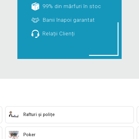
99% din mărfuri în stoc
Banii înapoi garantat
Relații Clienți
Rafturi și polițe
Poker