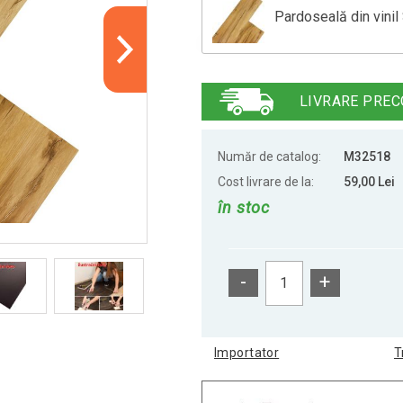
Pardoseală din vini
Pardoseală de vinil 
LIVRARE PREC
Pardoseală de vinil 
Număr de catalog:
M32518
Cost livrare de la:
59,00 Lei
în stoc
Pardoseală de vinil 
-
+
Pardoseală de vinil 
Importator
T
Pardoseală de vinil