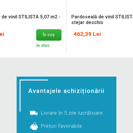
de vinil STILISTA 5,07 m2 -
Pardoseală de vinil STILIST
stejar deschis
ei
462,39 Lei
În coș
în stoc
Avantajele achiziționării
Livrare în 5 zile lucrătoare
Prețuri favorabile