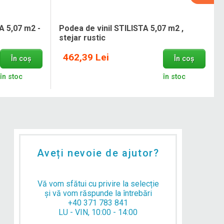
A 5,07 m2 -
Podea de vinil STILISTA 5,07 m2 ,
stejar rustic
462,39 Lei
În coș
În coș
în stoc
în stoc
Aveți nevoie de ajutor?
Vă vom sfătui cu privire la selecție
și vă vom răspunde la întrebări
+40 371 783 841
LU - VIN, 10:00 - 14:00