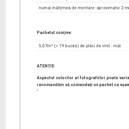
numai înălțimea de montare: aproximativ 2 
Pachetul conține:
5,07m² (= 19 bucăți) de plăci de vinil - măr
ATENȚIE:
Aspectul culorilor al fotografiilor poate var
recomandăm să comandați un pachet ca eșan
"