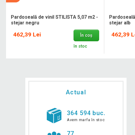
-
Pardoseală de vinil STILISTA 5,07 m2 -
Pardoseală 
stejar negru
stejar alb
462,39 Lei
462,39 L
În coș
.
în stoc
Actual
364 594 buc.
Avem marfa în stoc
77