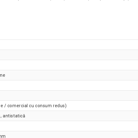
Podea de vinil STILI
ane
mare / comercial cu consum redus)
, antistatică
 mm