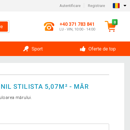
Autentificare
Registrare
0
+40 371 783 841
re
LU - VIN, 10:00 - 14:00
Sport
Oferte de top
NIL STILISTA 5,07M² - MĂR
culoarea mărului.