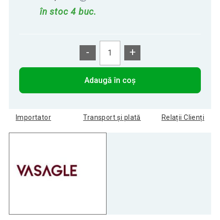
în stoc 4 buc.
-
+
Adaugă în coș
Importator
Transport și plată
Relații Clienți