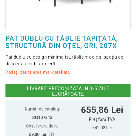
PAT DUBLU CU TĂBLIE TAPIȚATĂ,
STRUCTURĂ DIN OȚEL, GRI, 207X
Pat dublu cu design minimalist, tăblie moale și spațiu de
depozitare sub somieră.
Vedeți descrierea mai detaliată
LIVRARE PRECONIZATĂ ÎN 3-5 ZILE
LUCRĂTOARE.
655,86 Lei
Număr de catalog:
SG107313
Preț fără TVA
Cost livrare de la:
542,03 Lei
59,00 Lei