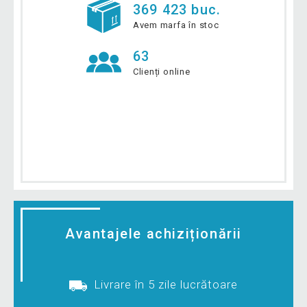
369 423 buc.
Avem marfa în stoc
63
Clienți online
Avantajele achiziționării
Livrare în 5 zile lucrătoare