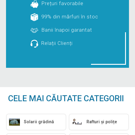
Prețuri favorabile
99% din mărfuri în stoc
Banii înapoi garantat
Relații Clienți
CELE MAI CĂUTATE CATEGORII
Solarii grădină
Rafturi și polițe