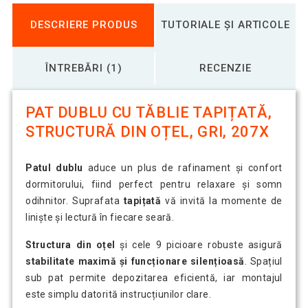
DESCRIERE PRODUS
TUTORIALE ȘI ARTICOLE
ÎNTREBĂRI (1)
RECENZIE
PAT DUBLU CU TĂBLIE TAPIȚATĂ,
STRUCTURĂ DIN OȚEL, GRI, 207X
Patul dublu
aduce un plus de rafinament și confort
dormitorului, fiind perfect pentru relaxare și somn
odihnitor. Suprafata
tapițată
vă invită la momente de
liniște și lectură în fiecare seară.
Structura din oțel
și cele 9 picioare robuste asigură
stabilitate maximă și funcționare silențioasă
. Spațiul
sub pat permite depozitarea eficientă, iar montajul
este simplu datorită instrucțiunilor clare.