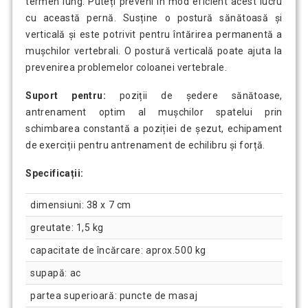
termen lung. Puteți preveni în mod eficient acest lucru
cu această pernă. Susține o postură sănătoasă și
verticală și este potrivit pentru întărirea permanentă a
mușchilor vertebrali. O postură verticală poate ajuta la
prevenirea problemelor coloanei vertebrale.
Suport pentru:
poziții de ședere sănătoase,
antrenament optim al mușchilor spatelui prin
schimbarea constantă a poziției de șezut, echipament
de exerciții pentru antrenament de echilibru și forță.
Specificații:
dimensiuni: 38 x 7 cm
greutate: 1,5 kg
capacitate de încărcare: aprox.500 kg
supapă: ac
partea superioară: puncte de masaj