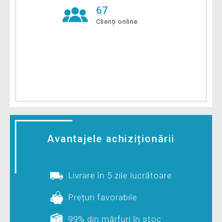
67
Clienți online
Avantajele achiziționării
Livrare în 5 zile lucrătoare
Prețuri favorabile
99% din mărfuri în stoc