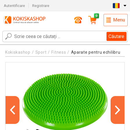
Autentificare
Registrare
0
Menu
Căutare
Kokiskashop
Sport
Fitness
Aparate pentru echilibru