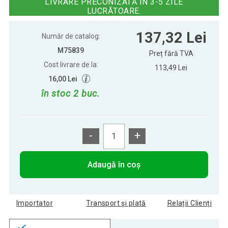
LIVRARE PRECONIZATĂ ÎN 3-5 ZILE
LUCRĂTOARE.
137,32 Lei
Număr de catalog:
M75839
Preț fără TVA
Cost livrare de la:
113,49 Lei
16,00 Lei
în stoc 2 buc.
-
+
Adaugă în coș
Importator
Transport și plată
Relații Clienți